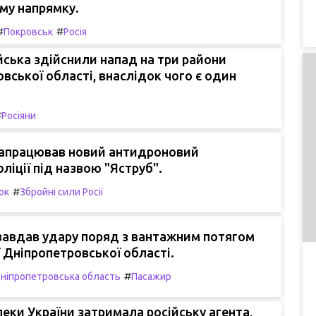
му напрямку.
#
#
Покровськ
Росія
ійська здійснили напад на три райони
вської області, внаслідок чого є один
#
Росіяни
 запрацював новий антидроновий
оліції під назвою "Яструб".
#
ок
Збройні сили Росії
завдав удару поряд з вантажним потягом
ї Дніпропетровської області.
#
ніпропетровська область
Пасажир
еки України затримала російську агента,