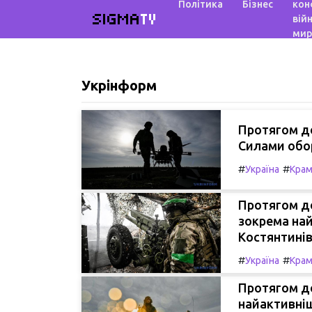
Політика
Бізнес
кон
SIGMA
TV
війн
мир
Укрінформ
Протягом до
Силами обор
#
#
Україна
Крам
Протягом до
зокрема най
Костянтині
#
#
Україна
Крам
Протягом до
найактивніш