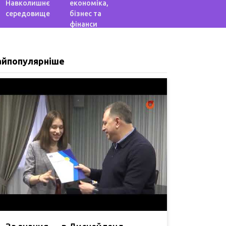
Навколишнє
економіка,
середовище
бізнес та
фінанси
айпопулярніше