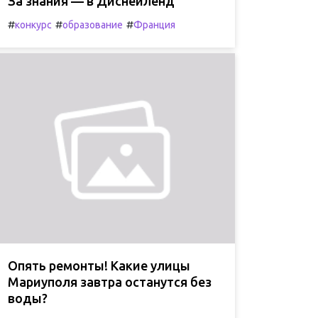
За знания — в Диснейленд
#
#
#
конкурс
образование
Франция
Опять ремонты! Какие улицы
Мариуполя завтра останутся без
воды?