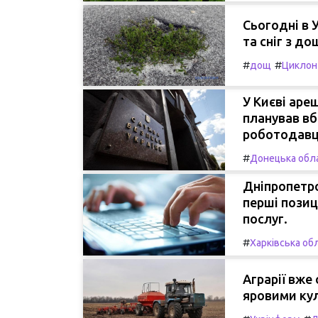
Сьогодні в 
та сніг з до
#
#
дощ
Циклон
У Києві аре
планував вб
роботодавц
#
Донецька обл
Дніпропетро
перші позиц
послуг.
#
Харківська об
Аграрії вже
яровими ку