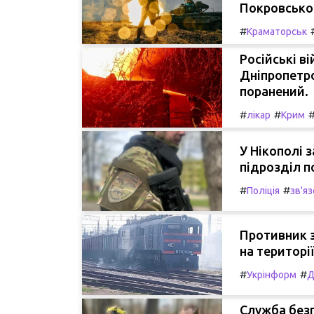
Покровсько
#
Краматорськ
Російські в
Дніпропетро
поранений.
#
#
лікар
Крим
У Нікополі
підрозділ п
#
#
Поліція
зв'яз
Противник 
на територі
#
#
Укрінформ
Д
Служба безп