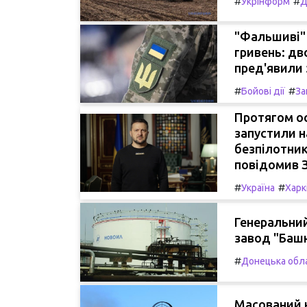
#
#
Укрінформ
Д
"Фальшиві" 
гривень: дв
пред'явили 
#
#
Бойові дії
За
Протягом ос
запустили н
безпілотник
повідомив 
#
#
Україна
Харк
Генеральни
завод "Башн
#
Донецька обл
Масований н