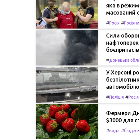
яка в режим
масований о
#
#
Росія
Росіян
Сили оборон
нафтоперека
боєприпасів
#
Донецька обл
У Херсоні р
безпілотник
автомобілю,
#
#
Поліція
Росі
Фермери Дн
$3000 для с
#
#
вода
бюдже