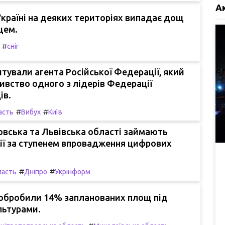
А
Україні на деяких територіях випадає дощ
щем.
#
сніг
штували агента Російської Федерації, який
ивство одного з лідерів Федерації
ів.
#
#
асть
Вибух
Київ
вська та Львівська області займають
ії за ступенем впровадження цифрових
#
#
ласть
Дніпро
Укрінформ
 обробили 14% запланованих площ під
льтурами.