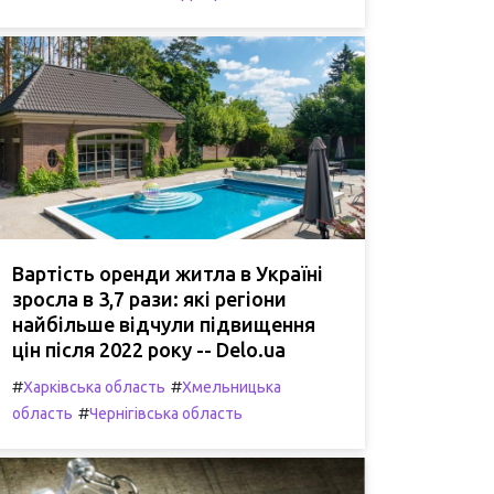
Вартість оренди житла в Україні
зросла в 3,7 рази: які регіони
найбільше відчули підвищення
цін після 2022 року -- Delo.ua
#
#
Харківська область
Хмельницька
#
область
Чернігівська область