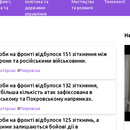
флікт,
політика та
Мистецтво
Технології
а та
державне
та розваги
управління
Н
би на фронті відбулося 151 зіткнення між
они та російськими військовими.
#
аторськ
Покровськ
би на фронті відбулося 132 зіткнення,
більша кількість атак зафіксована в
вському та Покровському напрямках.
#
аторськ
Покровськ
би на фронті відбулося 125 зіткнень, а
ими залишаються бойові дії в