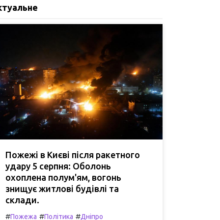
ктуальне
Пожежі в Києві після ракетного
удару 5 серпня: Оболонь
охоплена полум'ям, вогонь
знищує житлові будівлі та
склади.
#
#
#
Пожежа
Політика
Дніпро