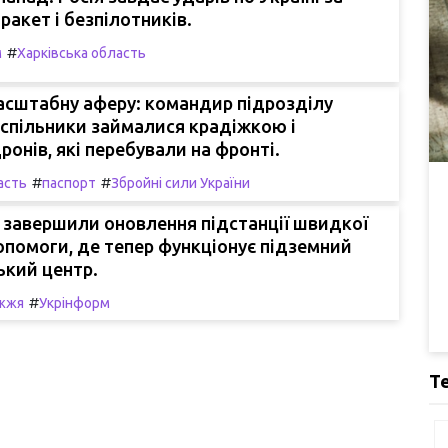
акет і безпілотників.
#
м
Харківська область
асштабну аферу: командир підрозділу
 спільники займалися крадіжкою і
онів, які перебували на фронті.
#
#
асть
паспорт
Збройні сили України
 завершили оновлення підстанції швидкої
помоги, де тепер функціонує підземний
ький центр.
#
іжжя
Укрінформ
Т