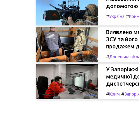
допомогою р
#
#
Україна
Кри
Виявлено м
ЗСУ та його
продажем др
#
Донецька обл
У Запоріжжі
медичної до
диспетчерс
#
#
Крим
Запор