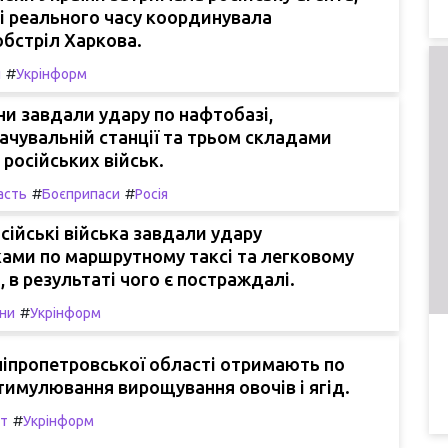
і реального часу координувала
бстріл Харкова.
#
и
Укрінформ
и завдали удару по нафтобазі,
чувальній станції та трьом складами
 російських військ.
#
#
асть
Боєприпаси
Росія
осійські війська завдали удару
ами по маршрутному таксі та легковому
 в результаті чого є постраждалі.
#
яни
Укрінформ
іпропетровської області отримають по
тимулювання вирощування овочів і ягід.
#
т
Укрінформ