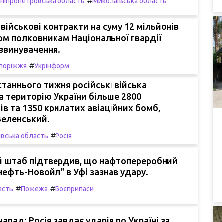
#
ніпропетровська область
Миколаївська область
військові контракти на суму 12 мільйонів
ом полковникам Національної гвардії
звинувачення.
#
поріжжя
Укрінформ
таннього тижня російські війська
а територію України більше 2800
ів та 1350 крилатих авіаційних бомб,
Зеленський.
#
івська область
Росія
й штаб підтвердив, що нафтопереробний
ефть-Новойл" в Уфі зазнав удару.
#
#
асть
Пожежа
Боєприпаси
апад: Росія завдає ударів по Україні за