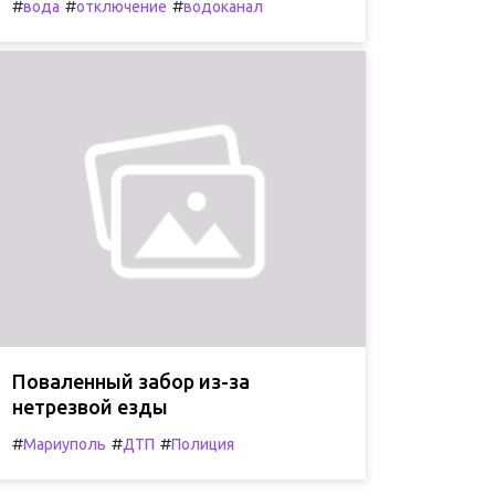
#
#
#
вода
отключение
водоканал
Поваленный забор из-за
нетрезвой езды
#
#
#
Мариуполь
ДТП
Полиция