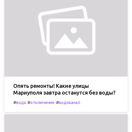
Опять ремонты! Какие улицы
Мариуполя завтра останутся без воды?
#
#
#
вода
отключение
водоканал