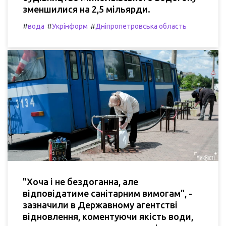
зменшилися на 2,5 мільярди.
#
#
#
вода
Укрінформ
Дніпропетровська область
"Хоча і не бездоганна, але
відповідатиме санітарним вимогам", -
зазначили в Державному агентстві
відновлення, коментуючи якість води,