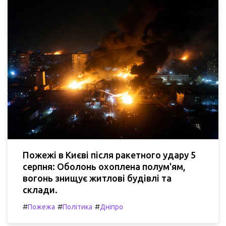
Пожежі в Києві після ракетного удару 5
серпня: Оболонь охоплена полум'ям,
вогонь знищує житлові будівлі та
склади.
#
#
#
Пожежа
Політика
Дніпро