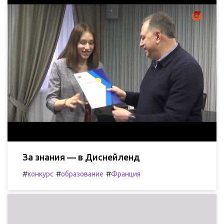
За знания — в Диснейленд
#
#
#
конкурс
образование
Франция