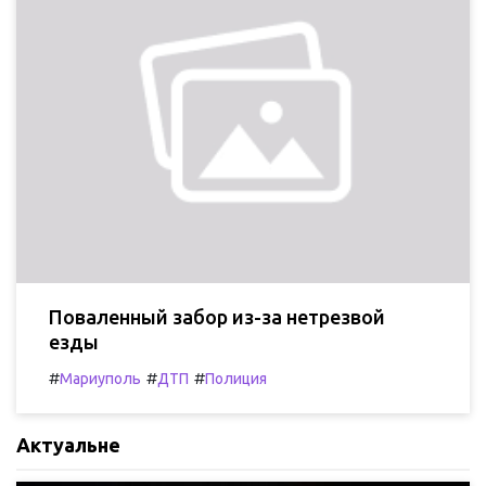
Поваленный забор из-за нетрезвой
езды
#
#
#
Мариуполь
ДТП
Полиция
Актуальне