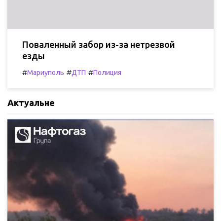
Поваленный забор из-за нетрезвой
езды
#
#
#
Мариуполь
ДТП
Полиция
Актуальне