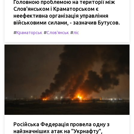
Головною проблемою на території між
Слов'янськом і Краматорськом є
неефективна організація управління
військовими силами, - зазначив Бутусов.
#
#
#
Краматорськ
Слов'янськ
ліс
Російська Федерація провела одну з
найзначніших атак на "Укрнафту",