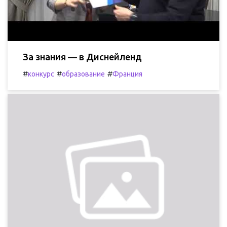
За знания — в Диснейленд
#
#
#
конкурс
образование
Франция