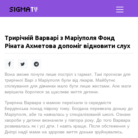
SIGMA
TV
Трирічній Варварі з Маріуполя Фонд
Ріната Ахметова допоміг відновити слух
Вона зможе почути лише постріл з гармат. Такі прогнози для
трирічної Варі з Маріуполя були від лікарів. Майбутнє
спілкування для дівчинки мало бути лише жестами. Але мати
вирішила боротися за щасливе життя дитини.
Трирічна Варвара з мамою переїхали із середмістя
Бердянська понад півроку тому. Богдана перевезла доньку до
Маріуполя, аби та навчалась у спеціалізованій школі. Ознаки
хвороби у дитини визначили у півтора року. До того Варвара
розвивалась як і усі діти. І навіть краще. Після обстеження у
Дніпрі надії мами на здорове життя доньки зруйнувались.