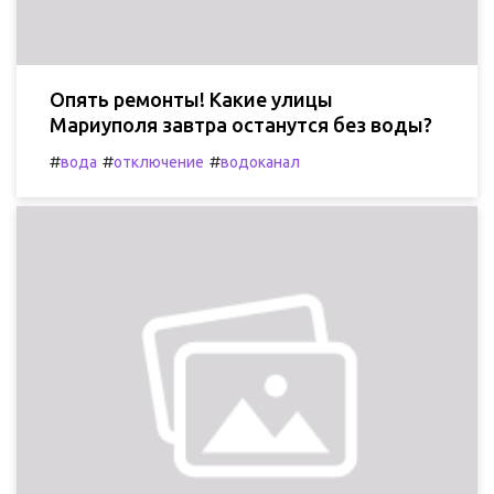
Опять ремонты! Какие улицы
Мариуполя завтра останутся без воды?
#
#
#
вода
отключение
водоканал