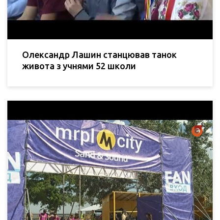
Олександр Лашин станцював танок
живота з учнями 52 школи