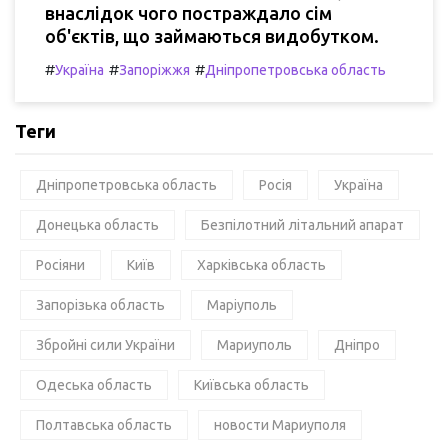
внаслідок чого постраждало сім
об'єктів, що займаються видобутком.
#
#
#
Україна
Запоріжжя
Дніпропетровська область
Теги
Дніпропетровська область
Росія
Україна
Донецька область
Безпілотний літальний апарат
Росіяни
Київ
Харківська область
Запорізька область
Маріуполь
Збройні сили України
Мариуполь
Дніпро
Одеська область
Київська область
Полтавська область
новости Мариуполя