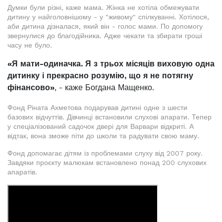
Думки були різні, каже мама. Жінка не хотіла обмежувати
дитину у найголовнішому - у "живому" спілкуванні. Хотілося,
аби дитина дізналася, який він - голос мами. По допомогу
звернулися до благодійника. Адже чекати та збирати гроші
часу не було.
«Я мати-одиначка. Я з трьох місяців виховую одна
дитинку і прекрасно розумію, що я не потягну
фінансово»
, - каже Богдана Мащенко.
Фонд Ріната Ахметова подарував дитині одне з шести
базових відчуттів. Дівчинці встановили слухові апарати. Тепер
у спеціалізований садочок двері для Варвари відкриті. А
відтак, вона зможе піти до школи та радувати свою маму.
Фонд допомагає дітям із проблемами слуху від 2007 року.
Завдяки проєкту малюкам встановлено понад 200 слухових
апаратів.