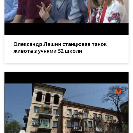
Олександр Лашин станцював танок
живота з учнями 52 школи