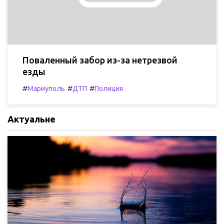
Поваленный забор из-за нетрезвой
езды
#
#
#
Мариуполь
ДТП
Полиция
Актуальне