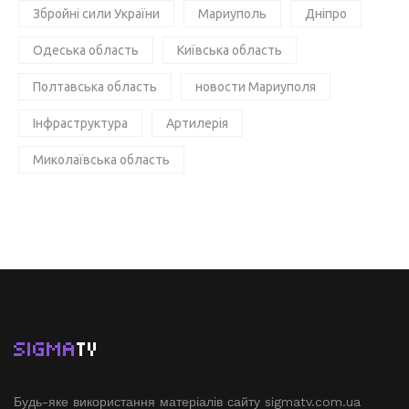
Збройні сили України
Мариуполь
Дніпро
Одеська область
Київська область
Полтавська область
новости Мариуполя
Інфраструктура
Артилерія
Миколаївська область
SIGMA
TV
Будь-яке використання матеріалів сайту sigmatv.com.ua