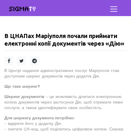
SIGMA
TV
В ЦНАПах Маріуполя почали приймати
електронні копії документів через «Дію»
В Центрі надання адміністративних послуг Маріуполя став
доступним шеринг документів через додаток Дія.
Що таке шеринг?
Шеринг документів
- це можливість ділитися електронною
копією документів через застосунок Дія, щоб отримати певні
послуги, а також ідентифікувати свою особистість.
Для шерингу документа потрібно:
- відкрити його у додатку Дія.
- зчитати QR-код, щоб поділитись цифровою копією. Сканер