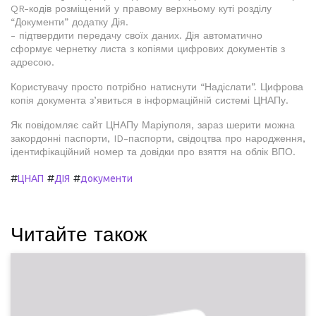
QR-кодів розміщений у правому верхньому куті розділу
“Документи” додатку Дія.
- підтвердити передачу своїх даних. Дія автоматично
сформує чернетку листа з копіями цифрових документів з
адресою.
Користувачу просто потрібно натиснути “Надіслати”. Цифрова
копія документа з’явиться в інформаційній системі ЦНАПу.
Як повідомляє сайт ЦНАПу Маріуполя, зараз шерити можна
закордонні паспорти, ID-паспорти, свідоцтва про народження,
ідентифікаційний номер та довідки про взяття на облік ВПО.
#
#
#
ЦНАП
ДІЯ
документи
Читайте також