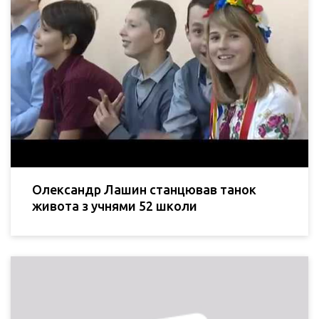
Олександр Лашин станцював танок
живота з учнями 52 школи