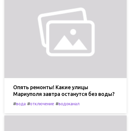
Опять ремонты! Какие улицы
Мариуполя завтра останутся без воды?
#
#
#
вода
отключение
водоканал