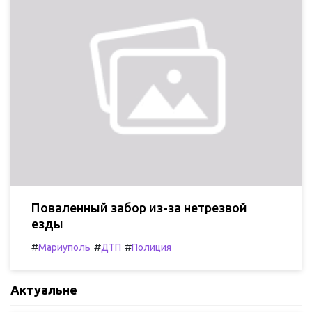
Поваленный забор из-за нетрезвой
езды
#
#
#
Мариуполь
ДТП
Полиция
Актуальне