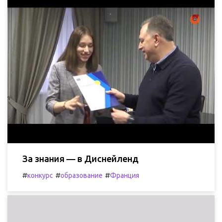
За знания — в Диснейленд
#
#
#
конкурс
образование
Франция