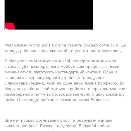
Учасниками WorldSkills Ukraine стануть близько сотні осіб. Це
молодь робочих спеціальностей і студенти профтехучилищ.
У Маріуполі змагатимуться токарі, електромонтажники та
слюсарі. Для школярів, які з майбутньою професією тільки
визначаються, підготують нестандартний контент. Один із
сюрпризів - від популярного українського ведучого
Олександра Педана, який на один день змінив професію. До
Маріуполя, аби познайомиться з роботою оператора машини
безперервного лиття заготовок конвертерного цеху комбінату
Ілліча Олександр приїхав зі своєю донькою Валерією.
Вивчити процес розливання сталі та опанувати ази цієї
сильної професії. Разом - цілу зміну. В Україні робочі