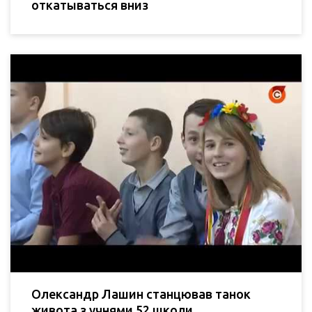
откатываться вниз
Олександр Лашин станцював танок
живота з учнями 52 школи