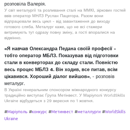
розповіла Валерія.
У світ металургії та розливання сталі на ММКІ, зіркових гостей
ввів оператор МНЛЗ Руслан Пацегора. Разом вони
відпрацювали весь цикл - від завантаження до виходу
готового сляба. Металург каже, що не всі стажери
витримують тут одразу повну зміну, а гості впоралися на
відмінно.
«Я навчав Олександра Педана своїй професії -
тобто оператор МБЛЗ. Показував від підготовки
стали в конверторах до складу стали. Повністю
весь процес МБЛЗ 4. Він ходив, все питав, всім
цікавився. Хороший діалог вийшов»
, - розповів
металург.
В Україні генеральним спонсором міжнародного конкурсу
традиційно виступає Група Метінвест. У Маріуполі WorldSkills
Ukraine відбудеться з 29 вересня по 1 жовтня.
#
#
#
#
#
Маріуполь
конкурс
Метинвест
металлурги
WorldSkills
Ukraine