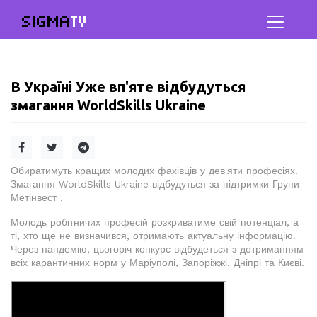
SIGMA
TV
В Україні Уже вп'яте відбудуться
змагання WorldSkills Ukraine
Обиратимуть кращих молодих фахівців у дев'яти професіях!
Змагання WorldSkills Ukraine відбудуться за підтримки Групи
Метінвест .
Молодь робітничих професій розкриватиме свій потенціал, а
ті, хто ще не визначився, отримають актуальну інформацію.
Через пандемію, цьогоріч конкурс відбудеться з дотриманням
всіх карантинних норм у Маріуполі, Запоріжжі, Дніпрі та Києві.