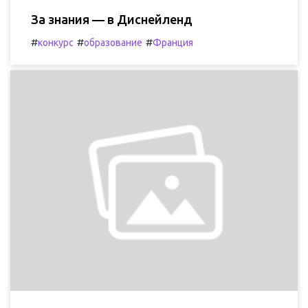
За знания — в Диснейленд
#
#
#
конкурс
образование
Франция