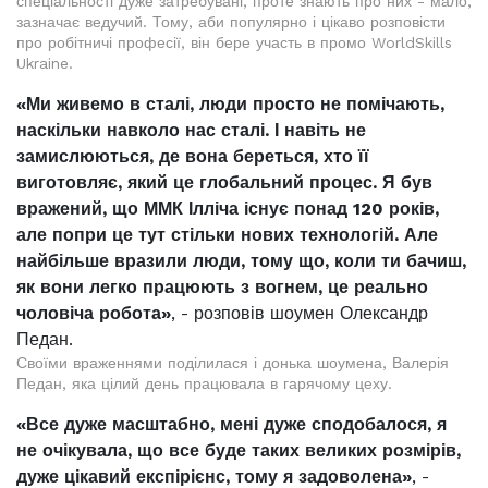
спеціальності дуже затребувані, проте знають про них - мало,
зазначає ведучий. Тому, аби популярно і цікаво розповісти
про робітничі професії, він бере участь в промо WorldSkills
Ukraine.
«Ми живемо в сталі, люди просто не помічають,
наскільки навколо нас сталі. І навіть не
замислюються, де вона береться, хто її
виготовляє, який це глобальний процес. Я був
вражений, що ММК Ілліча існує понад 120 років,
але попри це тут стільки нових технологій. Але
найбільше вразили люди, тому що, коли ти бачиш,
як вони легко працюють з вогнем, це реально
чоловіча робота»
, - розповів шоумен Олександр
Педан.
Своїми враженнями поділилася і донька шоумена, Валерія
Педан, яка цілий день працювала в гарячому цеху.
«Все дуже масштабно, мені дуже сподобалося, я
не очікувала, що все буде таких великих розмірів,
дуже цікавий експірієнс, тому я задоволена»
, -