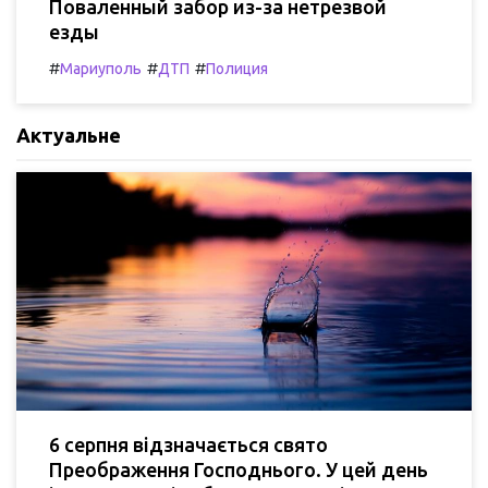
Поваленный забор из-за нетрезвой
езды
#
#
#
Мариуполь
ДТП
Полиция
Актуальне
6 серпня відзначається свято
Преображення Господнього. У цей день