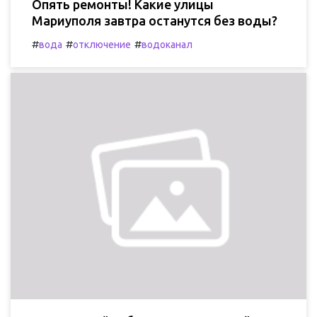
Опять ремонты! Какие улицы
Мариуполя завтра останутся без воды?
#
#
#
вода
отключение
водоканал