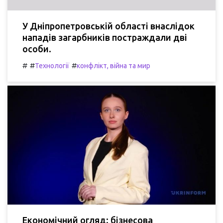
У Дніпропетровській області внаслідок
нападів загарбників постраждали дві
особи.
#
#
#
Технології
конфлікт, війна та мир
Економічний огляд: бізнесова