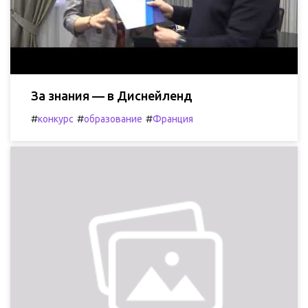
За знания — в Диснейленд
#
#
#
конкурс
образование
Франция