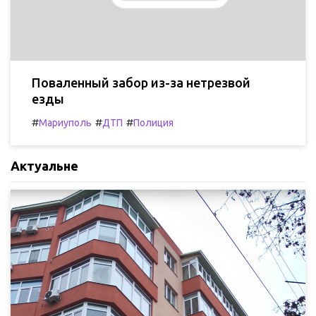
Поваленный забор из-за нетрезвой
езды
#
#
#
Мариуполь
ДТП
Полиция
Актуальне