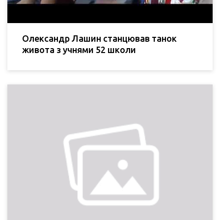
Олександр Лашин станцював танок
живота з учнями 52 школи