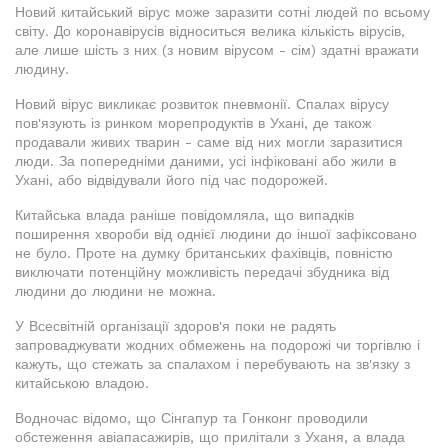
Новий китайський вірус може заразити сотні людей по всьому
світу. До коронавірусів відноситься велика кількість вірусів,
але лише шість з них (з новим вірусом - сім) здатні вражати
людину.
Новий вірус викликає розвиток пневмонії. Спалах вірусу
пов'язують із ринком морепродуктів в Ухані, де також
продавали живих тварин - саме від них могли заразитися
люди. За попередніми даними, усі інфіковані або жили в
Ухані, або відвідували його під час подорожей.
Китайська влада раніше повідомляла, що випадків
поширення хвороби від однієї людини до іншої зафіксовано
не було. Проте на думку британських фахівців, повністю
виключати потенційну можливість передачі збудника від
людини до людини не можна.
У Всесвітній організації здоров'я поки не радять
запроваджувати жодних обмежень на подорожі чи торгівлю і
кажуть, що стежать за спалахом і перебувають на зв'язку з
китайською владою.
Водночас відомо, що Сінгапур та Гонконг проводили
обстеження авіапасажирів, що прилітали з Уханя, а влада