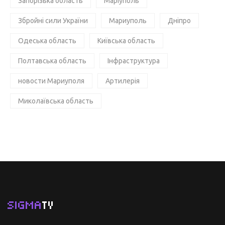
Запорізька область
Маріуполь
Збройні сили України
Мариуполь
Дніпро
Одеська область
Київська область
Полтавська область
Інфраструктура
новости Мариуполя
Артилерія
Миколаївська область
SIGMA
TV