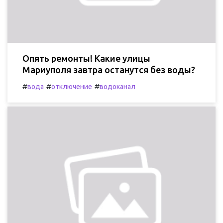
Опять ремонты! Какие улицы
Мариуполя завтра останутся без воды?
#
#
#
вода
отключение
водоканал