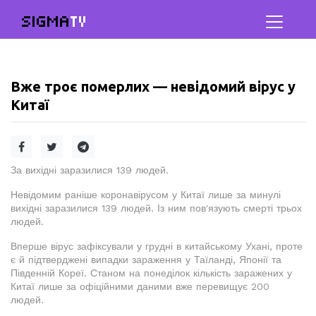
SIGMA
TV
Вже троє померлих — невідомий вірус у
Китаї
За вихідні заразилися 139 людей.
Невідомим раніше коронавірусом у Китаї лише за минулі
вихідні заразилися 139 людей. Із ним пов'язують смерті трьох
людей.
Вперше вірус зафіксували у грудні в китайському Ухані, проте
є й підтверджені випадки зараження у Таїланді, Японії та
Південній Кореї. Станом на понеділок кількість заражених у
Китаї лише за офіційними даними вже перевищує 200
людей.