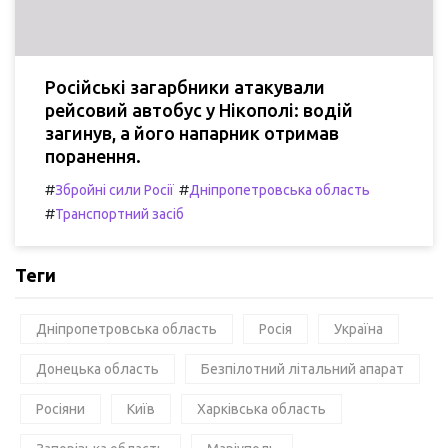
Російські загарбники атакували
рейсовий автобус у Нікополі: водій
загинув, а його напарник отримав
поранення.
#
#
Збройні сили Росії
Дніпропетровська область
#
Транспортний засіб
Теги
Дніпропетровська область
Росія
Україна
Донецька область
Безпілотний літальний апарат
Росіяни
Київ
Харківська область