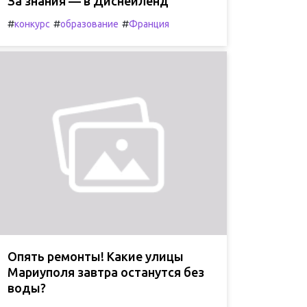
За знания — в Диснейленд
#
#
#
конкурс
образование
Франция
Опять ремонты! Какие улицы
Мариуполя завтра останутся без
воды?