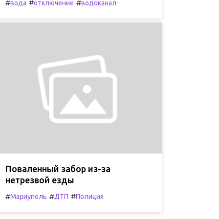
#
#
#
вода
отключение
водоканал
Поваленный забор из-за
нетрезвой езды
#
#
#
Мариуполь
ДТП
Полиция