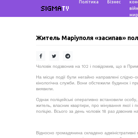
Політика
Бізнес
кон
SIGMA
TV
війн
мир
Житель Маріуполя «засипав» пол
Чоловік подзвонив на 102 і повідомив, що в При
На місце події були негайно направлені слідчо-оп
кінологічна служби. Вони обстежили будинок і п
виявили.
Однак поліцейські оперативно встановили особу,
житель, власник квартири, про мінування якої і 
поліцію. Всього за день чоловік 18 раз дзвонив н
Відносно громадянина складено адміністративні м