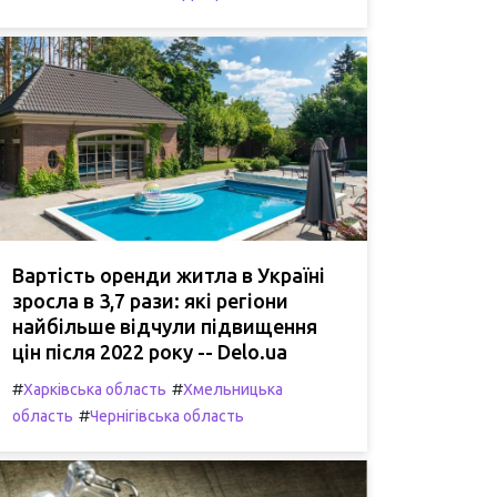
Вартість оренди житла в Україні
зросла в 3,7 рази: які регіони
найбільше відчули підвищення
цін після 2022 року -- Delo.ua
#
#
Харківська область
Хмельницька
#
область
Чернігівська область