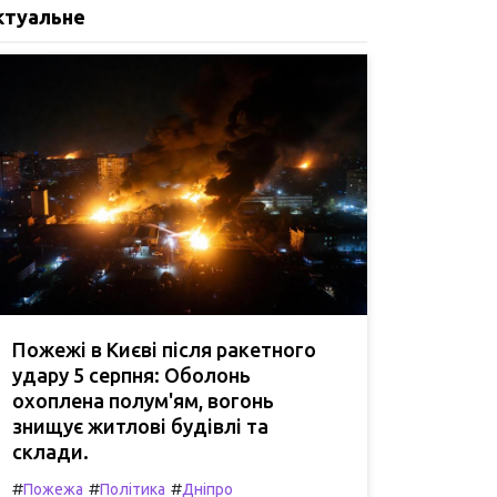
ктуальне
Пожежі в Києві після ракетного
удару 5 серпня: Оболонь
охоплена полум'ям, вогонь
знищує житлові будівлі та
склади.
#
#
#
Пожежа
Політика
Дніпро