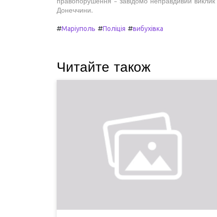
правопорушення - завідомо неправдивий виклик 
Донеччини.
#
#
#
Маріуполь
Поліція
вибухівка
Читайте також