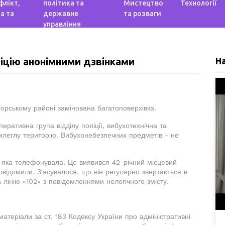
флікт,
політика та
Мистецтво
Технології
а та
державне
та розваги
управління
іцію анонімними дзвінками
Н
морському районі замінована багатоповерхівка.
еративна група відділу поліції, вибухотехнічна та
рилеглу територію. Вибухонебезпечних предметів - не
 яка телефонувала. Це виявився 42-річний місцевий
повідомили. З'ясувалося, що він регулярно звертається в
а лінію «102» з повідомленнями нелогічного змісту.
атеріали за ст. 183 Кодексу України про адміністративні