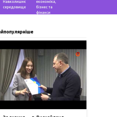
Навколишнє
економіка,
середовище
бізнес та
фінанси
айпопулярніше