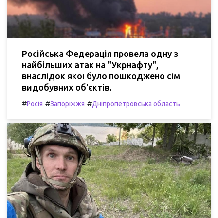
Російська Федерація провела одну з
найбільших атак на "Укрнафту",
внаслідок якої було пошкоджено сім
видобувних об'єктів.
#
#
#
Росія
Запоріжжя
Дніпропетровська область