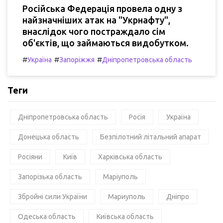
Російська Федерація провела одну з
найзначніших атак на "Укрнафту",
внаслідок чого постраждало сім
об'єктів, що займаються видобутком.
#
#
#
Україна
Запоріжжя
Дніпропетровська область
Теги
Дніпропетровська область
Росія
Україна
Донецька область
Безпілотний літальний апарат
Росіяни
Київ
Харківська область
Запорізька область
Маріуполь
Збройні сили України
Мариуполь
Дніпро
Одеська область
Київська область