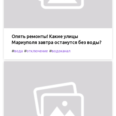
Опять ремонты! Какие улицы
Мариуполя завтра останутся без воды?
#
#
#
вода
отключение
водоканал