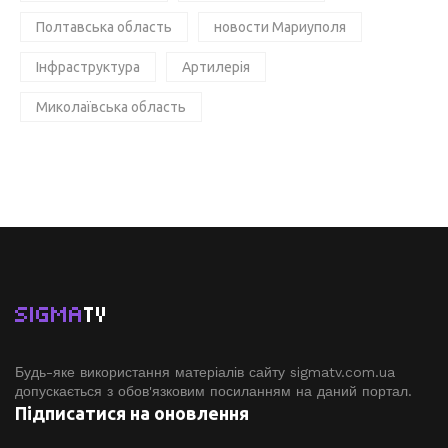
Полтавська область
новости Мариуполя
Інфраструктура
Артилерія
Миколаївська область
SIGMA
TV
Будь-яке використання матеріалів сайту sigmatv.com.ua
допускається з обов'язковим посиланням на даний портал.
Підписатися на оновлення