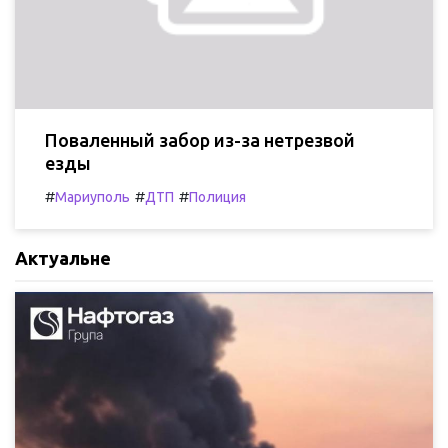
Поваленный забор из-за нетрезвой
езды
#
#
#
Мариуполь
ДТП
Полиция
Актуальне