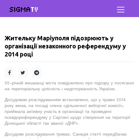
SIGMA
TV
Жительку Маріуполя підозрюють у
організації незаконного референдуму у
2014 році
55-річній мешканці міста повідомлено про підозру у посяганні
на територіальну цілісність і недоторканність України.
Досудовим розслідуванням встановлено, що у травні 2014
року жінка, на посаді члена «дільничної виборчої комісії»,
приймала активну участь в організації та проведені
псевдореферендуму у Сартані щодо створення на території
Донецької області так званої «ДНР».
Досудове розслідування триває. Санкція статті передбачає