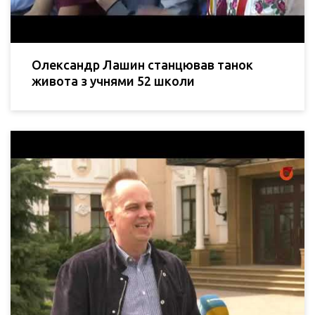
Олександр Лашин станцював танок
живота з учнями 52 школи