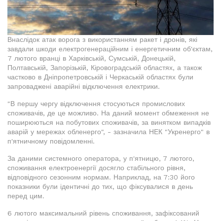
Внаслідок атак ворога з використанням ракет і дронів, які
завдали шкоди електрогенераційним і енергетичним об'єктам,
7 лютого вранці в Харківській, Сумській, Донецькій,
Полтавській, Запорізькій, Кіровоградській областях, а також
частково в Дніпропетровській і Черкаській областях були
запроваджені аварійні відключення електрики.
"В першу чергу відключення стосуються промислових
споживачів, де це можливо. На даний момент обмеження не
поширюються на побутових споживачів, за винятком випадків
аварій у мережах обленерго", - зазначила НЕК "Укренерго" в
п'ятничному повідомленні.
За даними системного оператора, у п'ятницю, 7 лютого,
споживання електроенергії досягло стабільного рівня,
відповідного сезонним нормам. Наприклад, на 7:30 його
показники були ідентичні до тих, що фіксувалися в день
перед цим.
6 лютого максимальний рівень споживання, зафіксований