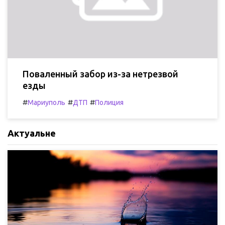
Поваленный забор из-за нетрезвой
езды
#
#
#
Мариуполь
ДТП
Полиция
Актуальне