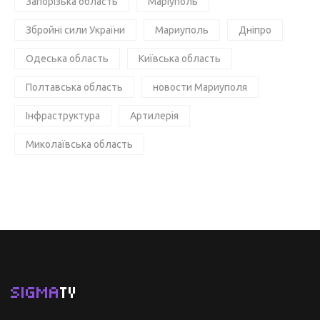
Запорізька область
Маріуполь
Збройні сили України
Мариуполь
Дніпро
Одеська область
Київська область
Полтавська область
новости Мариуполя
Інфраструктура
Артилерія
Миколаївська область
SIGMA
TV