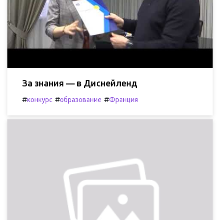
За знания — в Диснейленд
#
#
#
конкурс
образование
Франция