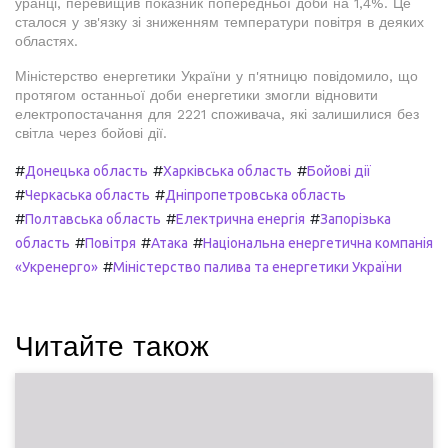
уранці, перевищив показник попередньої доби на 1,4%. Це
сталося у зв'язку зі зниженням температури повітря в деяких
областях.
Міністерство енергетики України у п'ятницю повідомило, що
протягом останньої доби енергетики змогли відновити
електропостачання для 2221 споживача, які залишилися без
світла через бойові дії.
#
#
#
Донецька область
Харківська область
Бойові дії
#
#
Черкаська область
Дніпропетровська область
#
#
#
Полтавська область
Електрична енергія
Запорізька
#
#
#
область
Повітря
Атака
Національна енергетична компанія
#
«Укренерго»
Міністерство палива та енергетики України
Читайте також