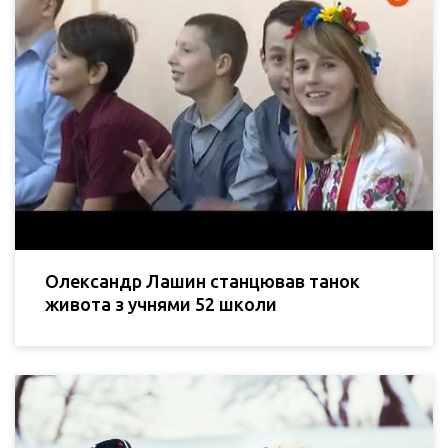
Олександр Лашин станцював танок
живота з учнями 52 школи