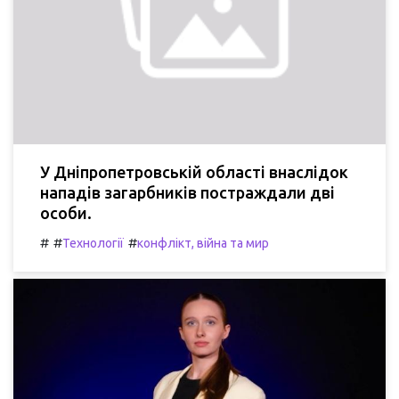
У Дніпропетровській області внаслідок
нападів загарбників постраждали дві
особи.
#
#
#
Технології
конфлікт, війна та мир