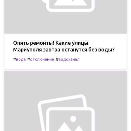
Опять ремонты! Какие улицы
Мариуполя завтра останутся без воды?
#
#
#
вода
отключение
водоканал