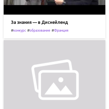
За знания — в Диснейленд
#
#
#
конкурс
образование
Франция