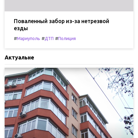
Поваленный забор из-за нетрезвой
езды
#
#
#
Мариуполь
ДТП
Полиция
Актуальне