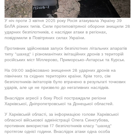
У ніч проти 3 квітня 2025 року Росія атакувала Україну 39
БпЛА різних типів. Сили протиповітряної оборони знищили 28
ударних безпілотників, є наслідки атаки в регіонах,
повідомили в Повітряних силах України.
Противник здійснював запуск безпілотних літальних апаратів
типу "шахед" і різноманітних імітаційних дронів з територій
російських міст Міллерово, Приморсько-Ахтарськ та Курськ.
На 09:00 зафіксовано знищення 28 ударних дронів на
північних та східних територіях країни. Крім того, сім
безпілотників-імітаторів було втрачено в результаті точкових
ударів, але це не призвело до негативних наслідків.
Внаслідок агресії з боку Росії постраждали регіони
Харківської, Дніпропетровської та Донецької областей.
У Харківській області, за інформацією голови Харківської
обласної військової адміністрації Олега Синєгубова,
противник використав 17 безпілотників класу "шахед"
протягом однієї години. Внаслідок атаки одна особа