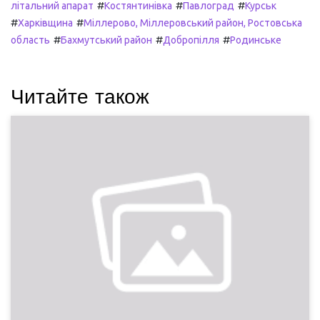
#
#
#
літальний апарат
Костянтинівка
Павлоград
Курськ
#
#
Харківщина
Міллерово, Міллеровський район, Ростовська
#
#
#
область
Бахмутський район
Добропілля
Родинське
Читайте також