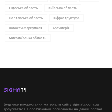
Одеська область
Київська область
Полтавська область
Інфраструктура
новости Мариуполя
Артилерія
Миколаївська область
SIGMA
TV
Будь-яке використання матеріалів сайту sigmatv.com.ua
допускається з обов'язковим посиланням на даний портал.