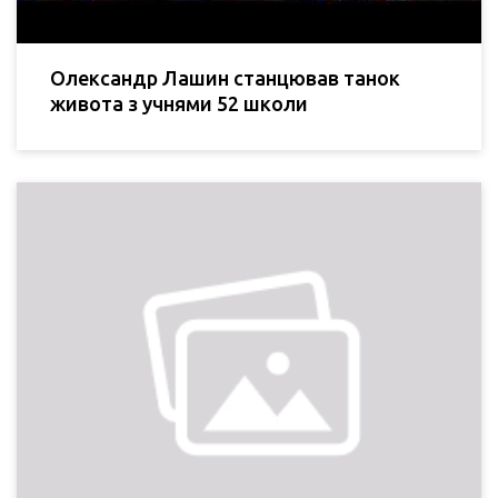
Олександр Лашин станцював танок
живота з учнями 52 школи