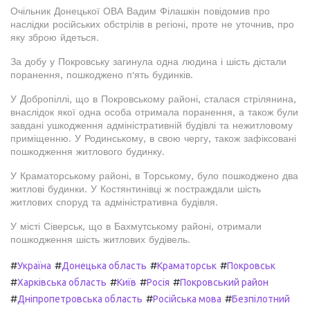
Очільник Донецької ОВА Вадим Філашкін повідомив про
наслідки російських обстрілів в регіоні, проте не уточнив, про
яку зброю йдеться.
За добу у Покровську загинула одна людина і шість дістали
поранення, пошкоджено п'ять будинків.
У Добропіллі, що в Покровському районі, сталася стрілянина,
внаслідок якої одна особа отримала поранення, а також були
завдані ушкодження адміністративній будівлі та нежитловому
приміщенню. У Родинському, в свою чергу, також зафіксовані
пошкодження житлового будинку.
У Краматорському районі, в Торському, було пошкоджено два
житлові будинки. У Костянтинівці ж постраждали шість
житлових споруд та адміністративна будівля.
У місті Сіверськ, що в Бахмутському районі, отримали
пошкодження шість житлових будівель.
#
#
#
#
Україна
Донецька область
Краматорськ
Покровськ
#
#
#
#
Харківська область
Київ
Росія
Покровський район
#
#
#
Дніпропетровська область
Російська мова
Безпілотний