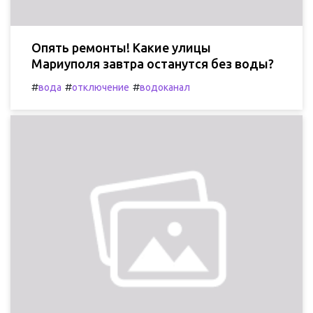
Опять ремонты! Какие улицы
Мариуполя завтра останутся без воды?
#
#
#
вода
отключение
водоканал