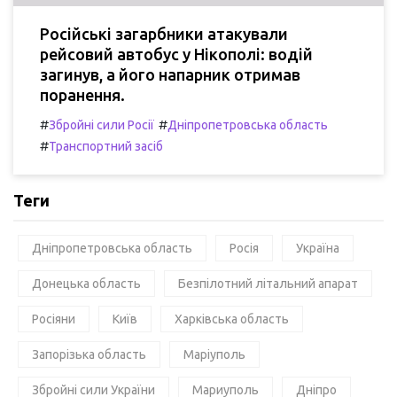
Російські загарбники атакували
рейсовий автобус у Нікополі: водій
загинув, а його напарник отримав
поранення.
#
#
Збройні сили Росії
Дніпропетровська область
#
Транспортний засіб
Теги
Дніпропетровська область
Росія
Україна
Донецька область
Безпілотний літальний апарат
Росіяни
Київ
Харківська область
Запорізька область
Маріуполь
Збройні сили України
Мариуполь
Дніпро