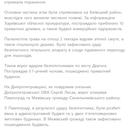
отримала поранення.
Основна частина атак була спрямована на Київський район,
внаслідок чого виникли численні пожежі. За інформацією
Харківської обласної прокуратури, постраждало приблизно 10
приватних домівок, а також будівлі комерційних підприємств.
Палахкотіла трава на площі 2 гектари вздовж злітної смуги, а
також спалахнуло дерево. Було зафіксовано удар
безпілотного літального апарату в сходи підземного переходу
для пішоходів.
Також ворог вдарив безпілотниками по місту Дергачі.
Постраждав 57-річний чоловік, пошкоджено приватний
будинок.
На Дніпропетровщині, як повідомив очільник
Дніпропетровської ОВА Сергій Лисак, ворог атакував
Павлоград та Межівську громаду Синельниківського району.
У Павлограді, в результаті удару безпілотника, були розбиті
вікна в адміністративній будівлі та у двох п'ятиповерхових
житлових будинках. В Межівській громаді також зафіксовано
пошкодження будівель.