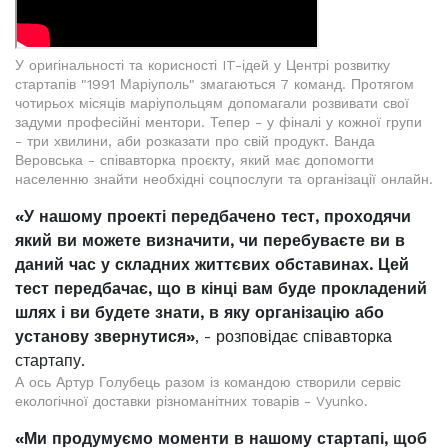
У оригінальності та корисності IT-ідей у Центрі розвитку
стартапів "1991 Маріуполь" змагаються 7 команд. Протягом
чотирьох місяців маріупольцям допомагали розвивати свої
задуми професійні ментори. Тепер - у фіналі у кожної групи
- три хвилини, аби розказати про свій продукт. Ванда
Веровська - співавторка проєкту, який має допомогти
населенню знайти необхідні соцпослуги та організації онлайн.
«У нашому проекті передбачено тест, проходячи
який ви можете визначити, чи перебуваєте ви в
даний час у складних життєвих обставинах. Цей
тест передбачає, що в кінці вам буде прокладений
шлях і ви будете знати, в яку організацію або
установу звернутися»
, - розповідає співавторка
стартапу.
А ось Артур Голубець разом із командою створили сервіс
екологічної доставки різноманітних товарів - Vyunko.
«Ми продумуємо моменти в нашому стартапі, щоб