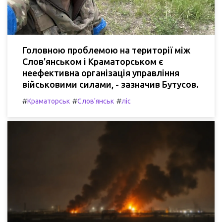
Головною проблемою на території між
Слов'янськом і Краматорськом є
неефективна організація управління
військовими силами, - зазначив Бутусов.
#
#
#
Краматорськ
Слов'янськ
ліс