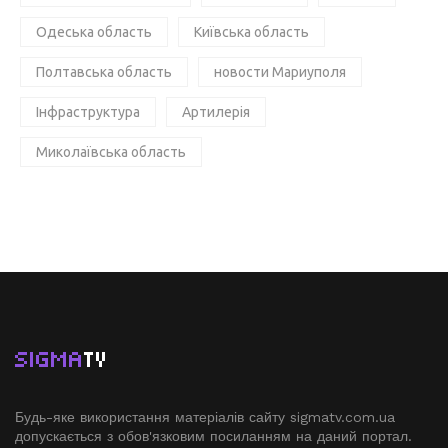
Одеська область
Київська область
Полтавська область
новости Мариуполя
Інфраструктура
Артилерія
Миколаївська область
SIGMA
TV
Будь-яке використання матеріалів сайту sigmatv.com.ua
допускається з обов'язковим посиланням на даний портал.