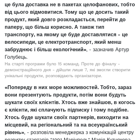
це була доставка не в пакетах целофанових, тобто
від цього відмовитися. Тому що це досить такий
продукт, який довго розкладається, перейти до
паперу, що більш корисно. А також тип
транспорту, на якому це буде доставлятися - це
велосипеди, це електротранспорт, який менш
забруднює і більш екологічний»
, - зазначив Артур
Голубець.
На старті програми було 15 команд. Проте до фіналу -
демонстраційного дня - дійшли лише 7, які змогли створити
унікальні продукти, розповідають організатори.
«Попереду в них море можливостей. Тобто, зараз
вони презентують продукти, потім вони будуть
шукати своїх клієнтів. Хтось вже знайшов, в когось
є клієнти, які сплачують підписку і тому подібне.
Хтось буде шукати своїх партнерів, виходити на
місцевий, на регіональний та на всеукраїнський
рівень»
, - розповіла менеджерка з комунікацій центру
розвитку стартапів "1991 Маріуполь" Марія Кутнякова.