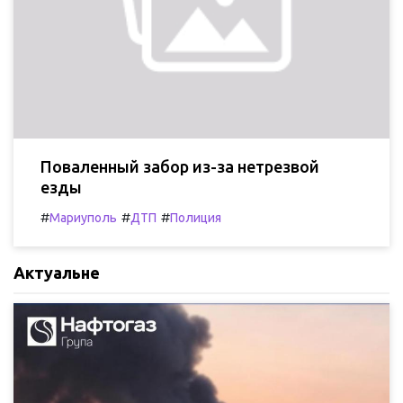
Поваленный забор из-за нетрезвой
езды
#
#
#
Мариуполь
ДТП
Полиция
Актуальне