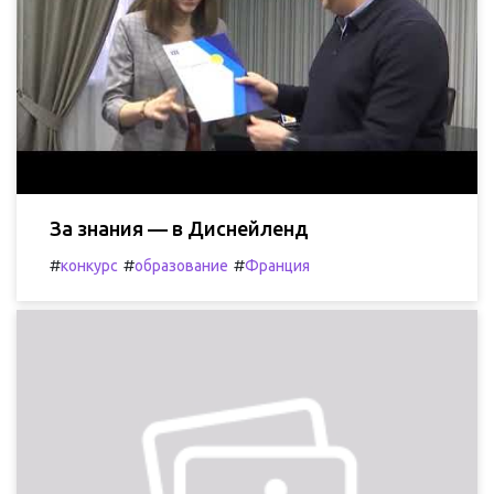
За знания — в Диснейленд
#
#
#
конкурс
образование
Франция