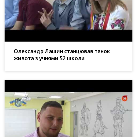
Олександр Лашин станцював танок
живота з учнями 52 школи