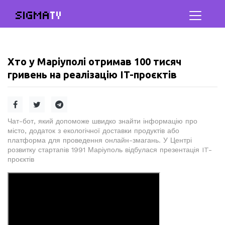
SIGMA
TV
Хто у Маріуполі отримав 100 тисяч
гривень на реалізацію IT-проєктів
Чат-бот, який допоможе швидко знайти інформацію про
місто, додаток з екологічної доставки продуктів або
платформа для проведення онлайн-змагань. У Центрі
розвитку стартапів 1991 Маріуполь відбулася презентація IT-
проєктів