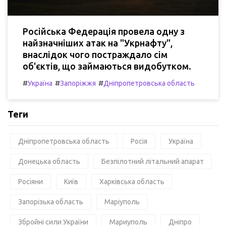
Російська Федерація провела одну з
найзначніших атак на "Укрнафту",
внаслідок чого постраждало сім
об'єктів, що займаються видобутком.
#
#
#
Україна
Запоріжжя
Дніпропетровська область
Теги
Дніпропетровська область
Росія
Україна
Донецька область
Безпілотний літальний апарат
Росіяни
Київ
Харківська область
Запорізька область
Маріуполь
Збройні сили України
Мариуполь
Дніпро