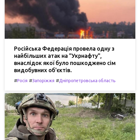
Російська Федерація провела одну з
найбільших атак на "Укрнафту",
внаслідок якої було пошкоджено сім
видобувних об'єктів.
#
#
#
Росія
Запоріжжя
Дніпропетровська область