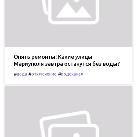
Опять ремонты! Какие улицы
Мариуполя завтра останутся без воды?
#
#
#
вода
отключение
водоканал