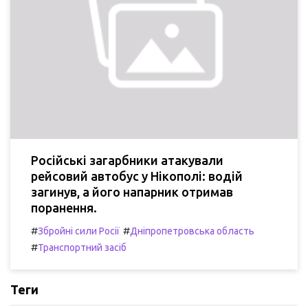
Російські загарбники атакували
рейсовий автобус у Нікополі: водій
загинув, а його напарник отримав
поранення.
#
#
Збройні сили Росії
Дніпропетровська область
#
Транспортний засіб
Теги