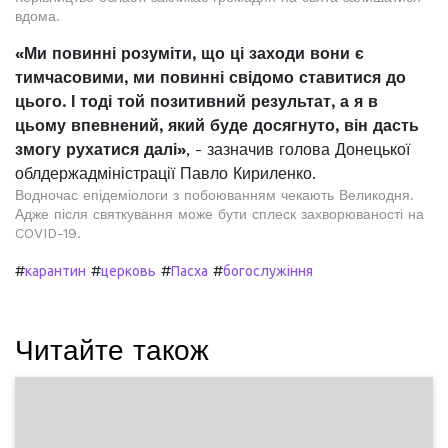
вдома.
«Ми повинні розуміти, що ці заходи вони є
тимчасовими, ми повинні свідомо ставитися до
цього. І тоді той позитивний результат, а я в
цьому впевнений, який буде досягнуто, він дасть
змогу рухатися далі»
, - зазначив голова Донецької
облдержадміністрації Павло Кириленко.
Водночас епідеміологи з побоюванням чекають Великодня.
Адже після святкування може бути сплеск захворюваності на
COVID-19.
#
#
#
#
карантин
церковь
Пасха
богослужіння
Читайте також