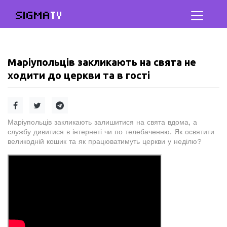
SIGMA
TV
Маріупольців закликають на свята не
ходити до церкви та в гості
Маріупольців закликають залишитися на свята вдома, а
службу дивитися в інтернеті чи по телебаченню. Як освятити
великодній кошик та як працюватимуть церкви у неділю?