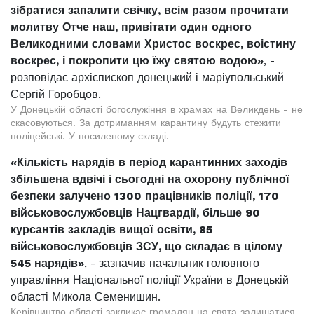
зібратися запалити свічку, всім разом прочитати
молитву Отче наш, привітати один одного
Великодними словами Христос воскрес, воістину
воскрес, і покропити цю їжу святою водою»
, -
розповідає архієпископ донецький і маріупольський
Сергій Горобцов.
У Донецькій області богослужіння в храмах на Великдень - не
скасовуються. За дотриманням карантину будуть стежити
поліцейські. У посиленому складі.
«Кількість нарядів в період карантинних заходів
збільшена вдвічі і сьогодні на охорону публічної
безпеки залучено 1300 працівників поліції, 170
військовослужбовців Нацгвардії, більше 90
курсантів закладів вищої освіти, 85
військовослужбовців ЗСУ, що складає в цілому
545 нарядів»
, - зазначив начальник головного
управління Національної поліції України в Донецькій
області Микола Семенишин.
Керівництво області закликає громадян на свята залишатися