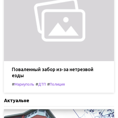
Поваленный забор из-за нетрезвой
езды
#
#
#
Мариуполь
ДТП
Полиция
Актуальне