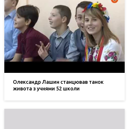
Олександр Лашин станцював танок
живота з учнями 52 школи