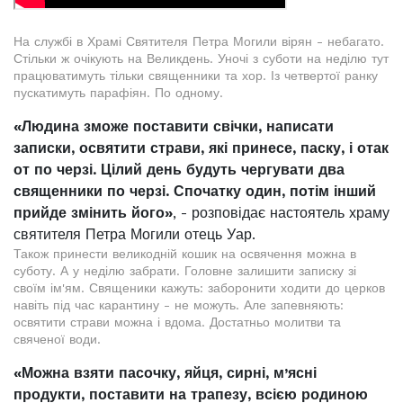
На службі в Храмі Святителя Петра Могили вірян - небагато.
Стільки ж очікують на Великдень. Уночі з суботи на неділю тут
працюватимуть тільки священники та хор. Із четвертої ранку
пускатимуть парафіян. По одному.
«Людина зможе поставити свічки, написати
записки, освятити страви, які принесе, паску, і отак
от по черзі. Цілий день будуть чергувати два
священники по черзі. Спочатку один, потім інший
прийде змінить його»
, - розповідає настоятель храму
святителя Петра Могили отець Уар.
Також принести великодній кошик на освячення можна в
суботу. А у неділю забрати. Головне залишити записку зі
своїм ім'ям. Священики кажуть: заборонити ходити до церков
навіть під час карантину - не можуть. Але запевняють:
освятити страви можна і вдома. Достатньо молитви та
свяченої води.
«Можна взяти пасочку, яйця, сирні, м’ясні
продукти, поставити на трапезу, всією родиною