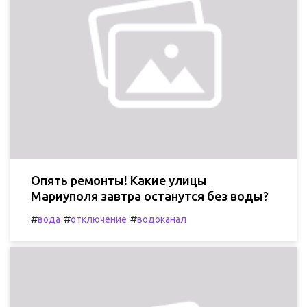
Опять ремонты! Какие улицы
Мариуполя завтра останутся без воды?
#
#
#
вода
отключение
водоканал