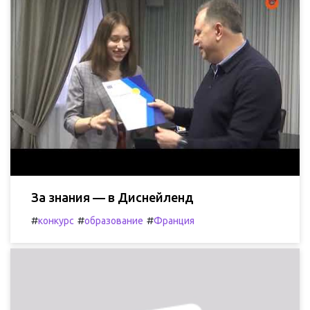
За знания — в Диснейленд
#
#
#
конкурс
образование
Франция