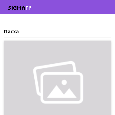
SIGMA
TV
Пасха