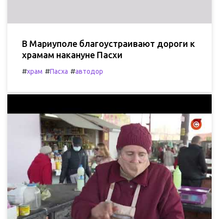
В Мариуполе благоустраивают дороги к
храмам накануне Пасхи
#
#
#
храм
Пасха
автодор