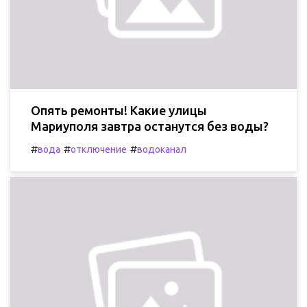
Опять ремонты! Какие улицы
Мариуполя завтра останутся без воды?
#
#
#
вода
отключение
водоканал