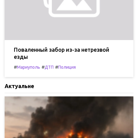
Поваленный забор из-за нетрезвой
езды
#
#
#
Мариуполь
ДТП
Полиция
Актуальне