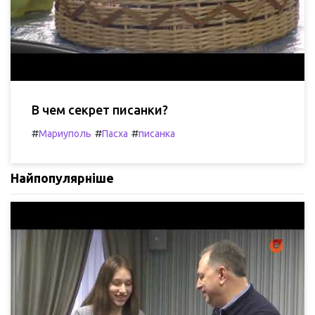
В чем секрет писанки?
#
#
#
Мариуполь
Пасха
писанка
Найпопулярніше