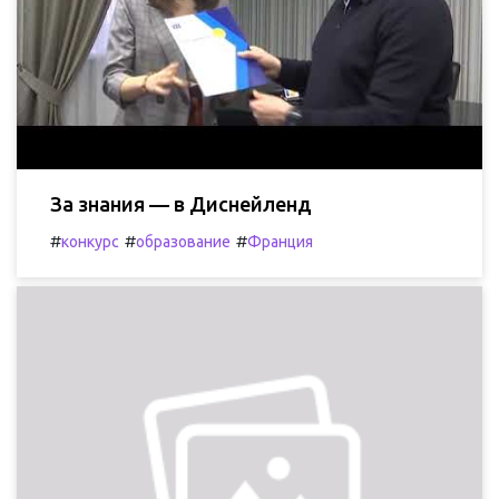
За знания — в Диснейленд
#
#
#
конкурс
образование
Франция