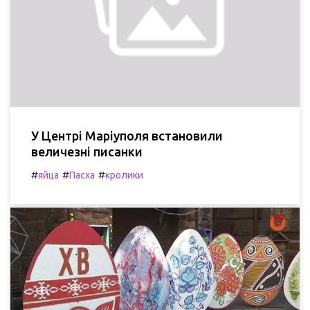
У Центрі Маріуполя встановили
величезні писанки
#
#
#
яйца
Пасха
кролики