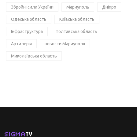
Збройні сили України
Мариуполь
Дніпро
Одеська область
Київська область
Інфраструктура
Полтавська область
Артилерія
новости Мариуполя
Миколаївська область
SIGMA
TV