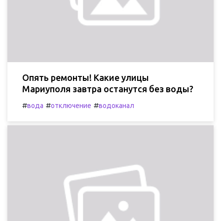
Опять ремонты! Какие улицы
Мариуполя завтра останутся без воды?
#
#
#
вода
отключение
водоканал