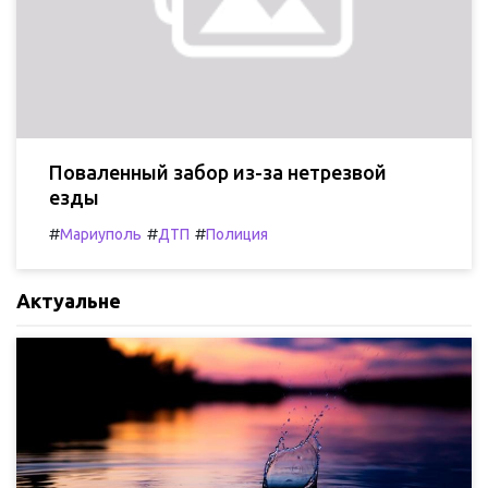
Поваленный забор из-за нетрезвой
езды
#
#
#
Мариуполь
ДТП
Полиция
Актуальне