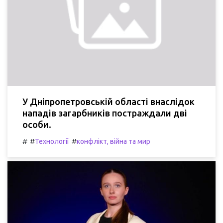
У Дніпропетровській області внаслідок
нападів загарбників постраждали дві
особи.
#
#
#
Технології
конфлікт, війна та мир