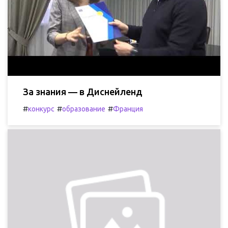
За знания — в Диснейленд
#
#
#
конкурс
образование
Франция