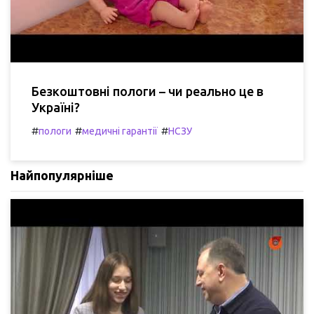
Безкоштовні пологи – чи реально це в
Україні?
#
#
#
пологи
медичні гарантії
НСЗУ
Найпопулярніше