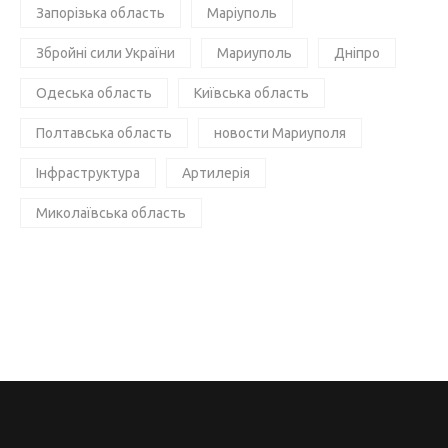
Запорізька область
Маріуполь
Збройні сили України
Мариуполь
Дніпро
Одеська область
Київська область
Полтавська область
новости Мариуполя
Інфраструктура
Артилерія
Миколаївська область