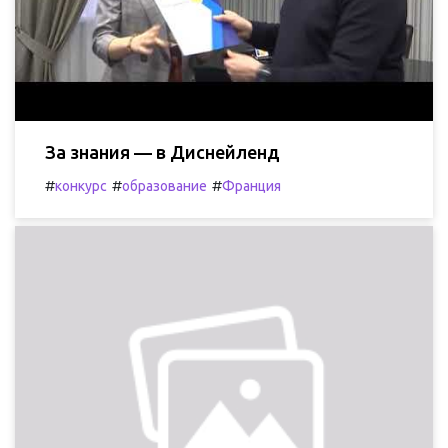
За знания — в Диснейленд
#
#
#
конкурс
образование
Франция