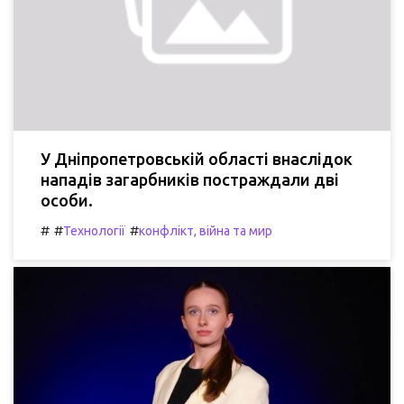
У Дніпропетровській області внаслідок
нападів загарбників постраждали дві
особи.
#
#
#
Технології
конфлікт, війна та мир