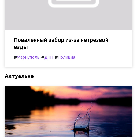
Поваленный забор из-за нетрезвой
езды
#
#
#
Мариуполь
ДТП
Полиция
Актуальне