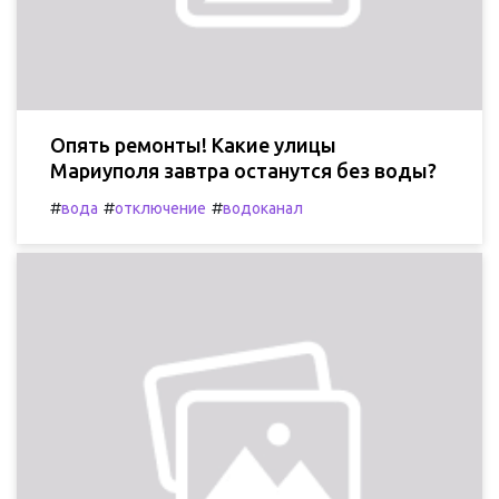
Опять ремонты! Какие улицы
Мариуполя завтра останутся без воды?
#
#
#
вода
отключение
водоканал