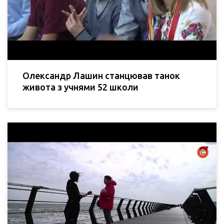
Олександр Лашин станцював танок
живота з учнями 52 школи