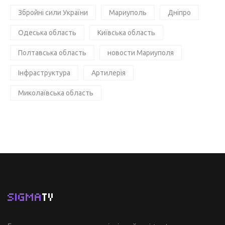
Збройні сили України
Мариуполь
Дніпро
Одеська область
Київська область
Полтавська область
новости Мариуполя
Інфраструктура
Артилерія
Миколаївська область
SIGMA
TV