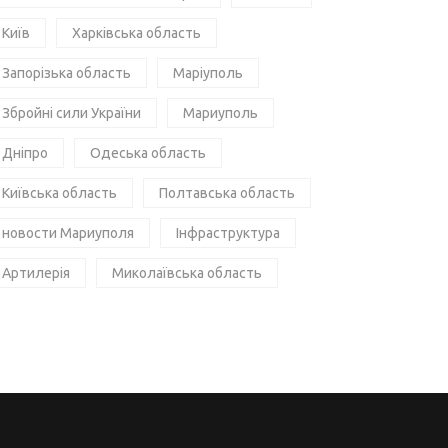
Київ
Харківська область
Запорізька область
Маріуполь
Збройні сили України
Мариуполь
Дніпро
Одеська область
Київська область
Полтавська область
новости Мариуполя
Інфраструктура
Артилерія
Миколаївська область