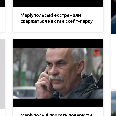
Маріупольські екстремали
скаржаться на стан скейт-парку
Маріупольці просять повернути