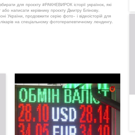
збирати для проєкту #РАКНЕВИРОК історії українок, які
 або написати керівнику проєкту Дмитру Блінову.
ні України, продовжити серію фото- і відеоісторій для
 лікарів на спеціальному фототерапевтичному лендингу.