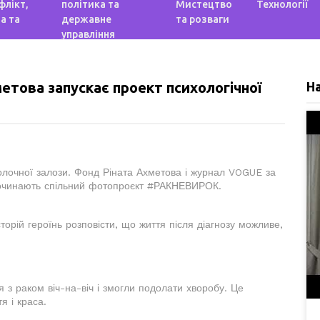
флікт,
політика та
Мистецтво
Технології
а та
державне
та розваги
управління
това запускає проект психологічної
Н
олочної залози. Фонд Ріната Ахметова і журнал VOGUE за
зпочинають спільний фотопроєкт #РАКНЕВИРОК.
торій героїнь розповісти, що життя після діагнозу можливе,
я з раком віч-на-віч і змогли подолати хворобу. Це
я і краса.