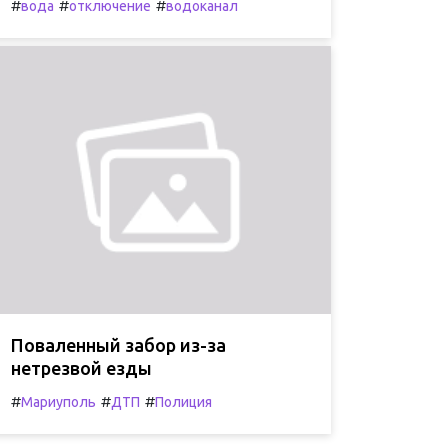
#
#
#
вода
отключение
водоканал
Поваленный забор из-за
нетрезвой езды
#
#
#
Мариуполь
ДТП
Полиция