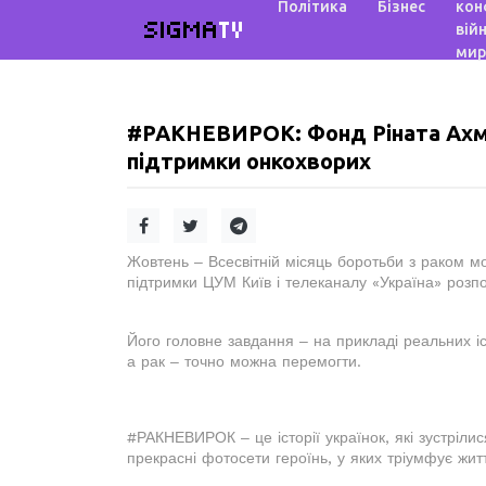
Політика
Бізнес
кон
SIGMA
TV
війн
мир
#РАКНЕВИРОК: Фонд Ріната Ахме
підтримки онкохворих
Жовтень ‒ Всесвітній місяць боротьби з раком м
підтримки ЦУМ Київ і телеканалу «Україна» ро
Його головне завдання ‒ на прикладі реальних іс
а рак ‒ точно можна перемогти.
#РАКНЕВИРОК ‒ це історії українок, які зустрілис
прекрасні фотосети героїнь, у яких тріумфує житт