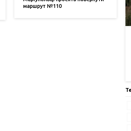
маршрут №110
Т