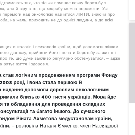
підтримають тих, хто тільки починає важку боротьбу з
ою, але й віру в те, що хворобу можна перемогти. Усі
для перемоги над онкологією навчитися ЖИТИ, знаючи про
роба, на жаль, приходить не до однієї людини, а до всієї
их онкологів і психологів країни, щоб допомогти жінкам
го діагнозу, прийняти його і почати боротьбу за життя і
 про те, що дуже важливо регулярно обстежуватися, ‒ адже
 рятує життя і здоров'я.
 став логічним продовженням програми Фонду
2008 році, і вона стала першою й
з надання допомоги дорослим онкологічним
римали близько 400 тисяч українців. Мова йде
ня та обладнання для проведення складних
консультації та багато іншого. До сучасного
ондом Ріната Ахметова медустановам країни,
їни,
‒ розповіла Наталя Ємченко, член Наглядової