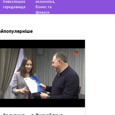
Навколишнє
економіка,
середовище
бізнес та
фінанси
айпопулярніше