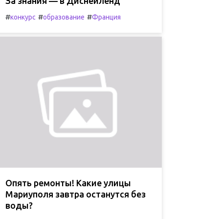
За знания — в Диснейленд
#
#
#
конкурс
образование
Франция
Опять ремонты! Какие улицы
Мариуполя завтра останутся без
воды?