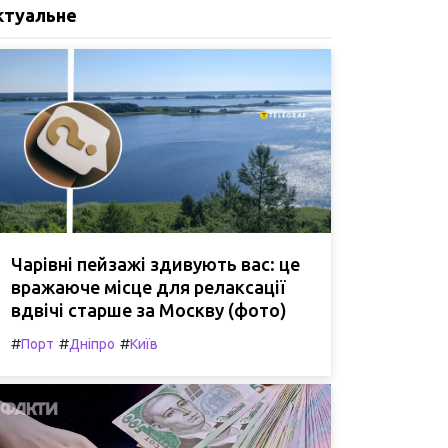
ктуальне
Чарівні пейзажі здивують вас: це
вражаюче місце для релаксації
вдвічі старше за Москву (фото)
#
#
#
Порт
Дніпро
Київ