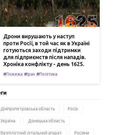
Дрони вирушають у наступ
проти Росії, в той час як в Україні
готуються заходи підтримки
для підприємств після нападів.
Хроніка конфлікту - день 1625.
#
#
#
Пожежа
Іран
Політика
еги
Дніпропетровська область
Росія
Україна
Донецька область
Безпілотний літальний апарат
Росіяни