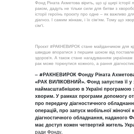
Фонд Ріната Ахметова вірить, що ці щирі історії 
раком, дадуть не тільки сили для битви з хвороб
історії героїнь проєкту про одне ‒ як важливо 
діагноз. І самим жінкам, і їх сім'ям. Тому що хво
сім'ї.
Проєкт #РАКНЕВИРОК стане майданчиком для кращ
швидше впоратися з першим шоком від поставлено
здоров'я. А також стане нагадуванням українкам
рак може торкнутися кожного, а рання діагностика
‒ #РАКНЕВИРОК Фонду Ріната Ахметова
«РАК ВИЛІКОВНИЙ». Фонд запустив її у 
наймасштабнішою в Україні програмою 
хворим. У рамках програми допомогу от
про передачу діагностичного обладнан
операцій, про запуск мобільної жіночої 
діагностичного обладнання, наданого Ф
має доступ кожен четвертий житель Укра
ради Фонду.