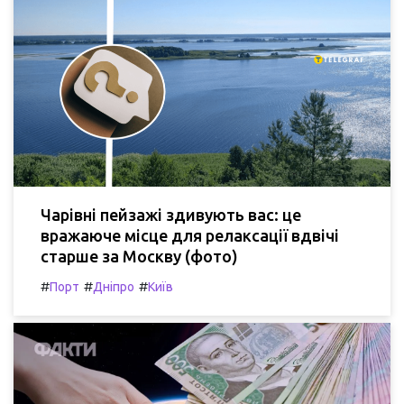
Чарівні пейзажі здивують вас: це
вражаюче місце для релаксації вдвічі
старше за Москву (фото)
#
#
#
Порт
Дніпро
Київ