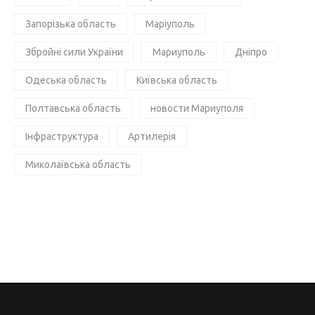
Запорізька область
Маріуполь
Збройні сили України
Мариуполь
Дніпро
Одеська область
Київська область
Полтавська область
новости Мариуполя
Інфраструктура
Артилерія
Миколаївська область