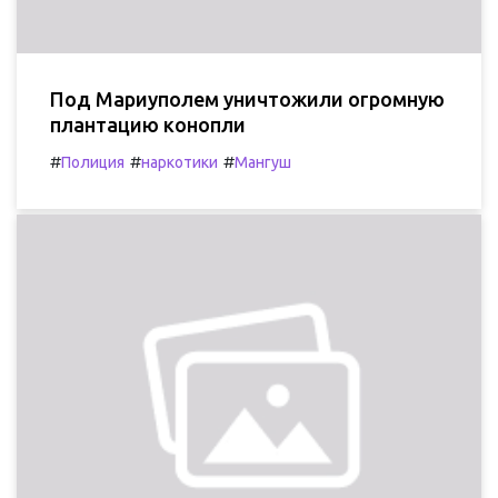
Под Мариуполем уничтожили огромную
плантацию конопли
#
#
#
Полиция
наркотики
Мангуш