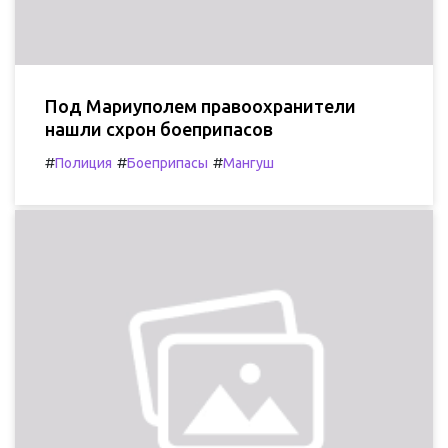
Под Мариуполем правоохранители
нашли схрон боеприпасов
#
#
#
Полиция
Боеприпасы
Мангуш