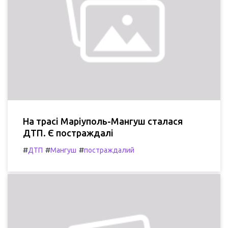
На трасі Маріуполь-Мангуш сталася
ДТП. Є постраждалі
#
#
#
ДТП
Мангуш
постраждалий