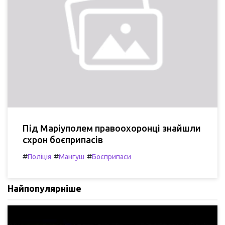
Під Маріуполем правоохоронці знайшли
схрон боєприпасів
#
#
#
Поліція
Мангуш
Боєприпаси
Найпопулярніше