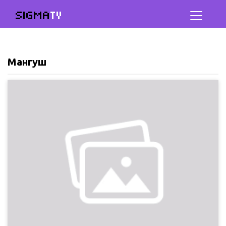
SIGMA
TV
Мангуш