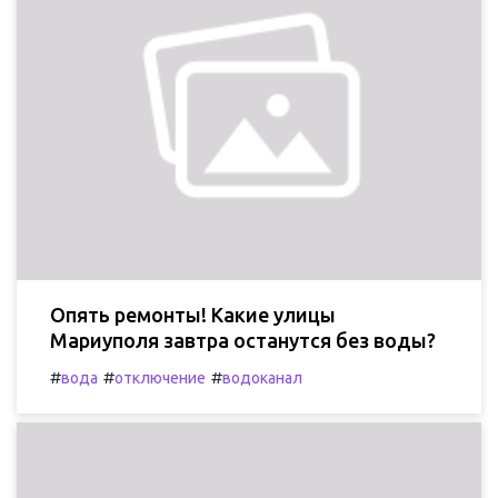
Опять ремонты! Какие улицы
Мариуполя завтра останутся без воды?
#
#
#
вода
отключение
водоканал