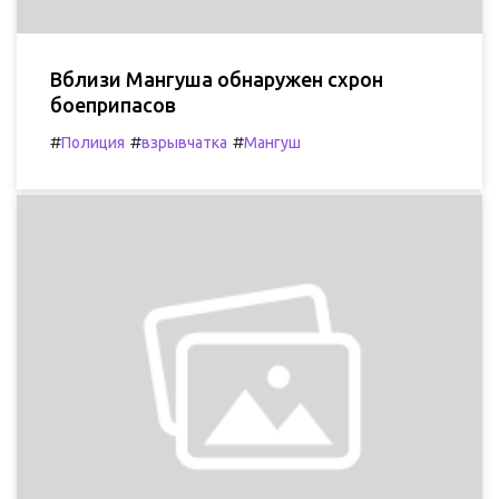
Вблизи Мангуша обнаружен схрон
боеприпасов
#
#
#
Полиция
взрывчатка
Мангуш