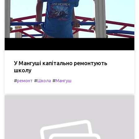
У Мангуші капітально ремонтують
школу
#
#
#
ремонт
Школа
Мангуш