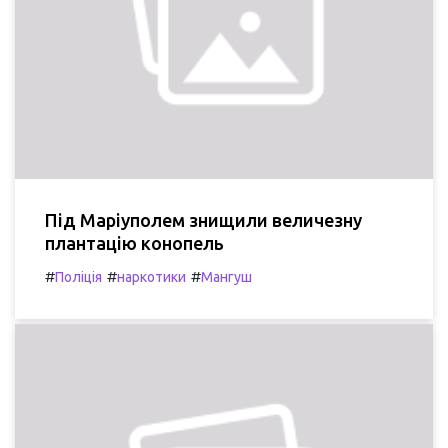
Під Маріуполем знищили величезну
плантацію конопель
#
#
#
Поліція
наркотики
Мангуш