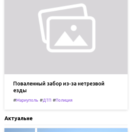
Поваленный забор из-за нетрезвой
езды
#
#
#
Мариуполь
ДТП
Полиция
Актуальне