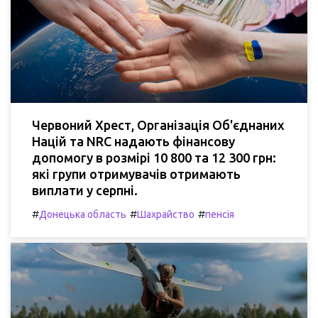
Червоний Хрест, Організація Об'єднаних
Націй та NRC надають фінансову
допомогу в розмірі 10 800 та 12 300 грн:
які групи отримувачів отримають
виплати у серпні.
#
#
#
Донецька область
Шахрайство
пенсія