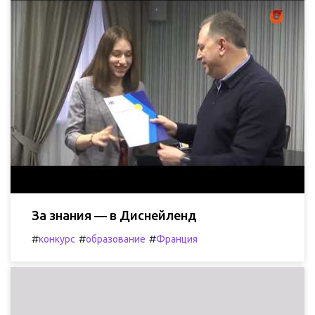
За знания — в Диснейленд
#
#
#
конкурс
образование
Франция