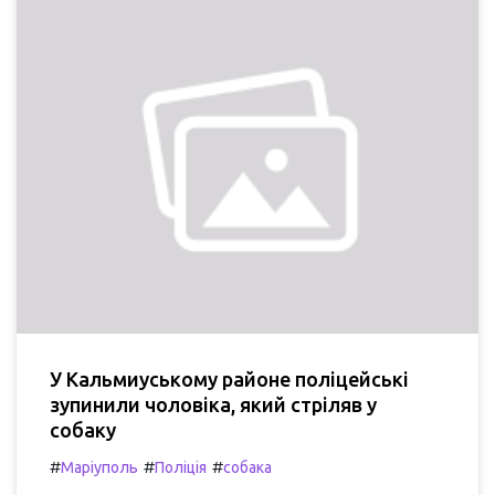
У Кальмиуському районе поліцейські
зупинили чоловіка, який стріляв у
собаку
#
#
#
Маріуполь
Поліція
собака