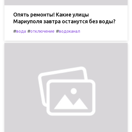
Опять ремонты! Какие улицы
Мариуполя завтра останутся без воды?
#
#
#
вода
отключение
водоканал