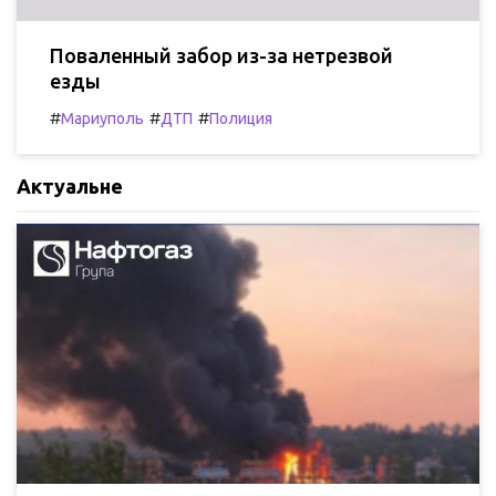
Поваленный забор из-за нетрезвой
езды
#
#
#
Мариуполь
ДТП
Полиция
Актуальне