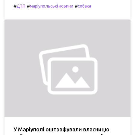
#
#
#
ДТП
маріупольські новини
собака
У Маріуполі оштрафували власницю