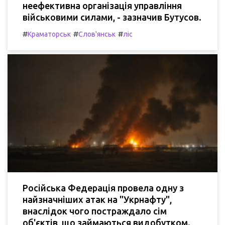
неефективна організація управління
військовими силами, - зазначив Бутусов.
#
#
#
Краматорськ
Слов'янськ
ліс
Російська Федерація провела одну з
найзначніших атак на "Укрнафту",
внаслідок чого постраждало сім
об'єктів, що займаються видобутком.