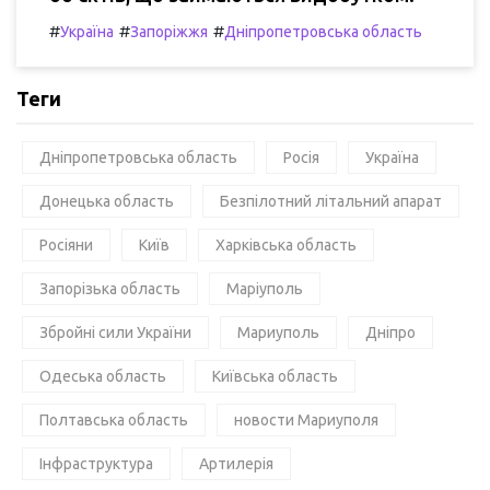
#
#
#
Україна
Запоріжжя
Дніпропетровська область
Теги
Дніпропетровська область
Росія
Україна
Донецька область
Безпілотний літальний апарат
Росіяни
Київ
Харківська область
Запорізька область
Маріуполь
Збройні сили України
Мариуполь
Дніпро
Одеська область
Київська область
Полтавська область
новости Мариуполя
Інфраструктура
Артилерія