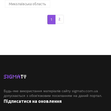
Миколаївська область
1
2
SIGMA
TV
Будь-яке використання матеріалів сайту sigmatv.com.ua
допускається з обов'язковим посиланням на даний портал.
Підписатися на оновлення