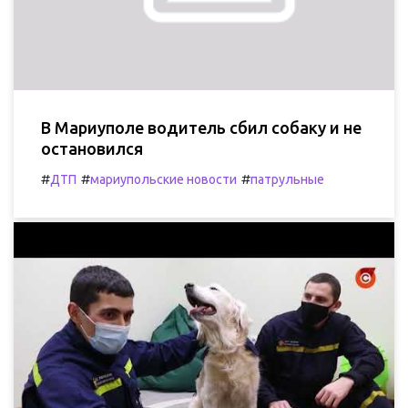
В Мариуполе водитель сбил собаку и не
остановился
#
#
#
ДТП
мариупольские новости
патрульные