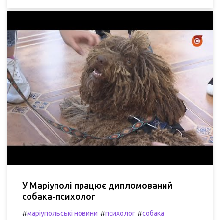
У Маріуполі працює дипломований
собака-психолог
#
#
#
маріупольські новини
психолог
собака