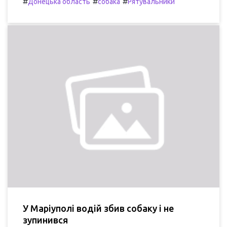
#
#
#
Донецька область
собака
Рятувальники
У Маріуполі водій збив собаку і не
зупинився