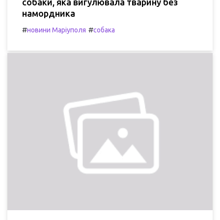
собаки, яка вигулювала тварину без
намордника
#
#
новини Маріуполя
собака