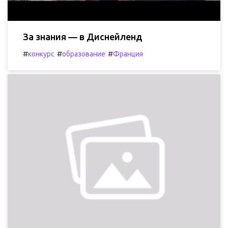
За знания — в Диснейленд
#
#
#
конкурс
образование
Франция