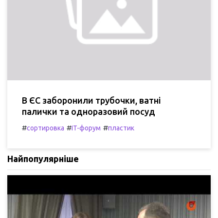
В ЄС заборонили трубочки, ватні
палички та одноразовий посуд
#
#
#
сортировка
IT-форум
пластик
Найпопулярніше