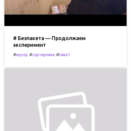
# Безпакета — Продолжаем
эксперимент
#
#
#
мусор
сортировка
пакет