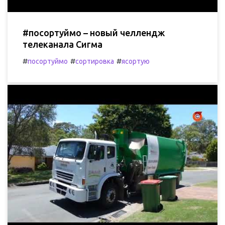
#посортуймо – новый челлендж
телеканала Сигма
#
#
#
посортуймо
сортировка
ясортую