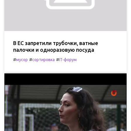
В ЕС запретили трубочки, ватные
палочки и одноразовую посуда
#
#
#
мусор
сортировка
IT-форум