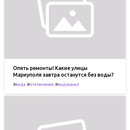
Опять ремонты! Какие улицы
Мариуполя завтра останутся без воды?
#
#
#
вода
отключение
водоканал