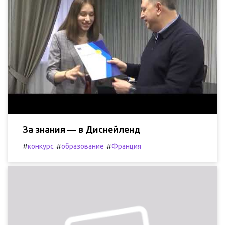
За знания — в Диснейленд
#
#
#
конкурс
образование
Франция