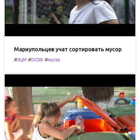
Мариупольцев учат сортировать мусор
#
#
#
ЗЦМ
ОСББ
мусор