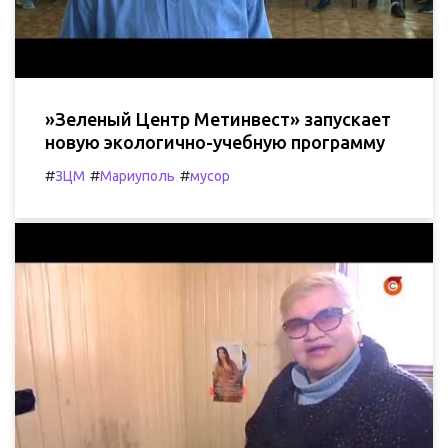
»Зеленый Центр Метинвест» запускает
новую экологично-учебную программу
#
#
#
ЗЦМ
Мариуполь
мусор