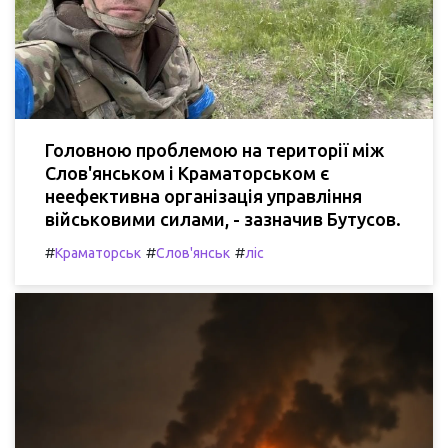
Головною проблемою на території між
Слов'янськом і Краматорськом є
неефективна організація управління
військовими силами, - зазначив Бутусов.
#
#
#
Краматорськ
Слов'янськ
ліс