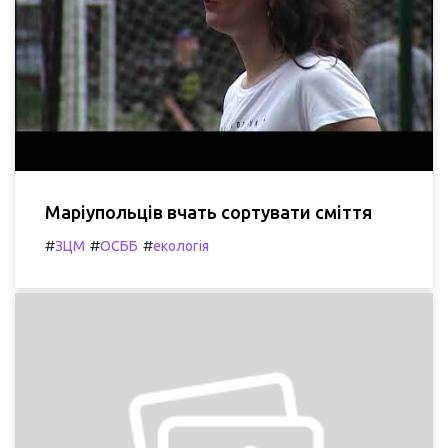
Маріупольців вчать сортувати сміття
#
#
#
ЗЦМ
ОСББ
екологія