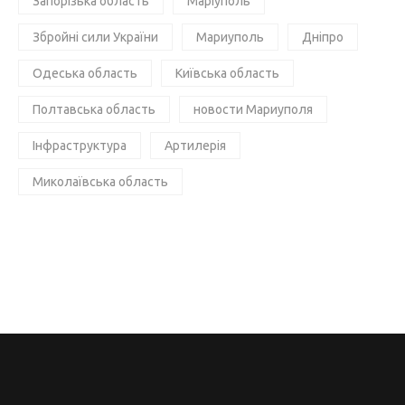
Запорізька область
Маріуполь
Збройні сили України
Мариуполь
Дніпро
Одеська область
Київська область
Полтавська область
новости Мариуполя
Інфраструктура
Артилерія
Миколаївська область