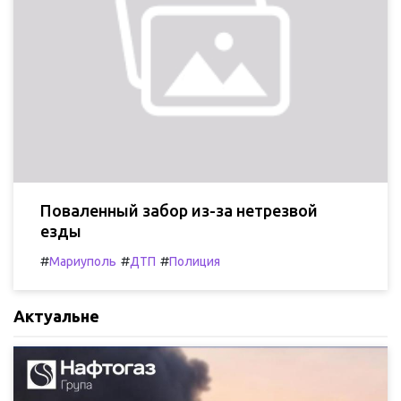
Поваленный забор из-за нетрезвой
езды
#
#
#
Мариуполь
ДТП
Полиция
Актуальне