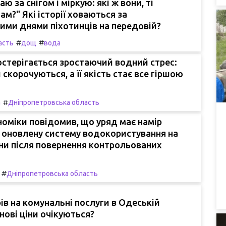
аю за снігом і міркую: які ж вони, ті
ам?" Які історії ховаються за
ими днями піхотинців на передовій?
#
#
асть
дощ
вода
постерігається зростаючий водний стрес:
 скорочуються, а її якість стає все гіршою
#
а
Дніпропетровська область
номіки повідомив, що уряд має намір
 оновлену систему водокористування на
їни після повернення контрольованих
#
Дніпропетровська область
ів на комунальні послуги в Одеській
 нові ціни очікуються?