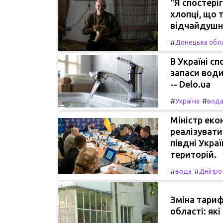
"Я спостеріг
хлопці, що т
відчайдушн
#
Донецька обл
В Україні с
запаси води
-- Delo.ua
#
#
Україна
вод
Міністр еко
реалізувати
півдні Укра
територій.
#
#
вода
Дніпро
Зміна тариф
області: які