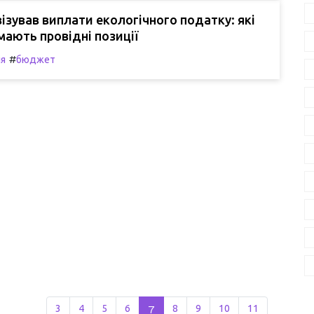
візував виплати екологічного податку: які
мають провідні позиції
#
ія
бюджет
3
4
5
6
7
8
9
10
11