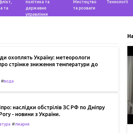
флікт,
політика та
Мистецтво
Технології
а та
державне
та розваги
управління
Н
ди охоплять Україну: метеорологи
про стрімке зниження температури до
#
вода
іпро: наслідки обстрілів ЗС РФ по Дніпру
огу - новини з України.
#
атура
лікарня