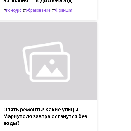
За знания — в Диснейленд
#
#
#
конкурс
образование
Франция
Опять ремонты! Какие улицы
Мариуполя завтра останутся без
воды?