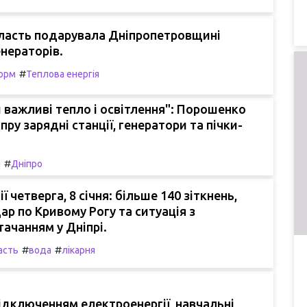
бласть подарувала Дніпропетровщині
нераторів.
#
орм
Теплова енергія
важливі тепло і освітлення": Порошенко
пру зарядні станції, генератори та пічки-
#
я
Дніпро
ї четверга, 8 січня: більше 140 зіткнень,
ар по Кривому Рогу та ситуація з
ачанням у Дніпрі.
#
#
асть
вода
лікарня
 відключенням електроенергії, навчальні