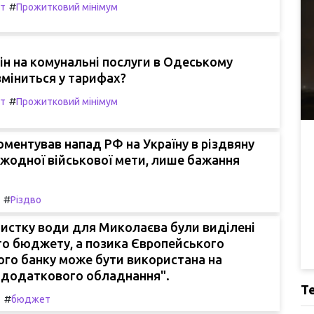
#
т
Прожитковий мінімум
ін на комунальні послуги в Одеському
 зміниться у тарифах?
#
т
Прожитковий мінімум
оментував напад РФ на Україну в різдвяну
о жодної військової мети, лише бажання
#
Різдво
истку води для Миколаєва були виділені
го бюджету, а позика Європейського
ого банку може бути використана на
"додаткового обладнання".
Т
#
т
бюджет