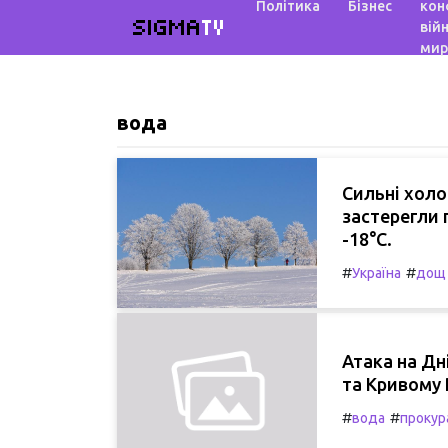
Політика
Бізнес
кон
SIGMA
TV
війн
мир
вода
Сильні холо
застерегли 
-18°С.
#
#
Україна
дощ
Атака на Дн
та Кривому Р
#
#
вода
прокур