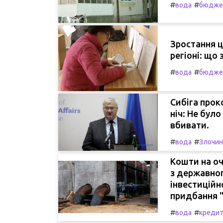
#
#
вода
бюдже
Зростання ц
регіоні: що
#
#
вода
бюдже
Сибіга прок
ніч: Не бул
вбивати.
#
#
вода
Злочин
Кошти на оч
з державно
інвестиційн
придбання 
#
#
вода
креди