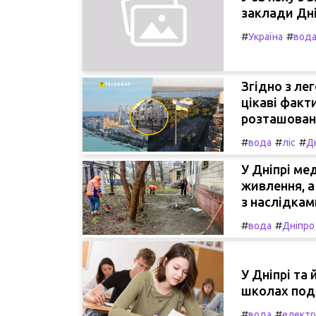
заклади Дні
#
#
Україна
вод
Згідно з ле
цікаві факт
розташован
#
#
#
вода
ліс
Д
У Дніпрі ме
живлення, а
з наслідками
#
#
вода
Дніпро
У Дніпрі та
школах подо
#
#
вода
електр