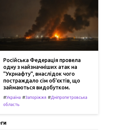
Російська Федерація провела
одну з найзначніших атак на
"Укрнафту", внаслідок чого
постраждало сім об'єктів, що
займаються видобутком.
#
#
#
Україна
Запоріжжя
Дніпропетровська
область
еги