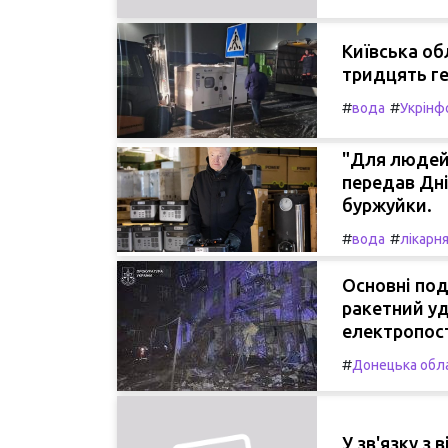
Київська о
тридцять ге
#
#
вода
Укрінф
"Для людей 
передав Дні
буржуйки.
#
#
вода
лікарн
Основні поді
ракетний уд
електропост
#
Донецька обл
У зв'язку з