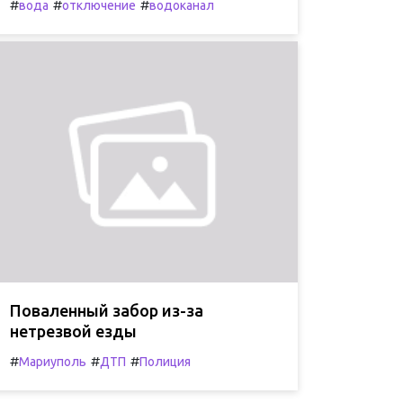
#
#
#
вода
отключение
водоканал
Поваленный забор из-за
нетрезвой езды
#
#
#
Мариуполь
ДТП
Полиция