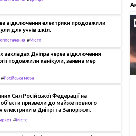
А
ерез відключення електрики продовжили
кули для учнів шкіл.
#
опостачання
Місто
х закладах Дніпра через відключення
гії подовжили канікули, заявив мер
#
Російська мова
них Сил Російської Федерації на
 об'єкти призвели до майже повного
 електрики в Дніпрі та Запоріжжі.
#
аркет
Місто