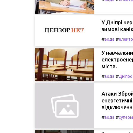
У Дніпрі ч
зимові кані
#
#
вода
електр
У навчальни
електроенер
міста.
#
#
вода
Дніпро
Атаки Зброй
енергетичні
відключення
#
#
вода
суперм