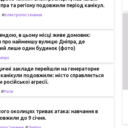
пра та регіону подовжили період канікул.
#
а
електропостачання
гендою, в цьому місці живе домовик:
и про найменшу вулицю Дніпра, де
ий лише один будинок (фото)
ніпро
дичні заклади перейшли на генераторне
 канікули подовжили: місто справляється
 російської агресії.
#
Росія
 його околицях триває атака: навчання в
вжили до 9 січня.
#
опостачання
Дніпро