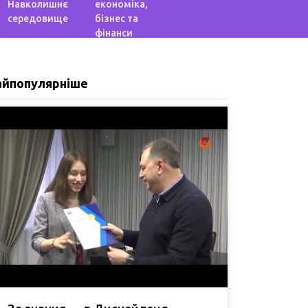
Навколишнє
економіка,
середовище
бізнес та
фінанси
айпопулярніше