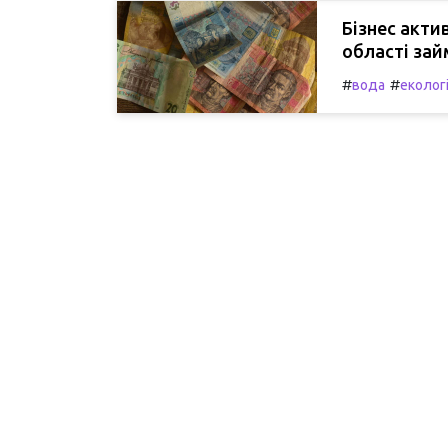
Бізнес акти
області зай
#
#
вода
еколог