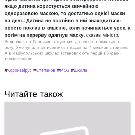
якщо дитина користується звичайною
одноразовою маскою, то достатньо однієї маски
на день. Дитина не постійно в ній знаходиться:
просто поклав в кишеню, коли починається урок, а
потім на перерву одягнув маску,
сказав міністр.
Водночас, на Донеччині готуються до нового навчального
року. Уже купили антисептиків і масок на 7 мільйонів гривень.
А в маріупольських школах встановлюють перші в Україні
термосканери.
#
#
#
#
Коронавірус
Степанов
МОЗ
Школа
Читайте також