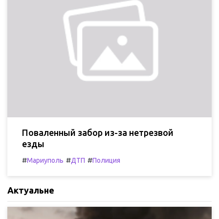
Поваленный забор из-за нетрезвой
езды
#
#
#
Мариуполь
ДТП
Полиция
Актуальне