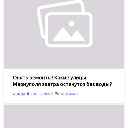
Опять ремонты! Какие улицы
Мариуполя завтра останутся без воды?
#
#
#
вода
отключение
водоканал