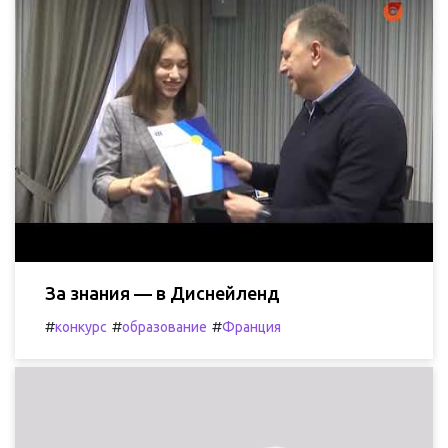
За знания — в Диснейленд
#
#
#
конкурс
образование
Франция