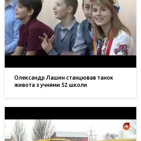
Олександр Лашин станцював танок
живота з учнями 52 школи