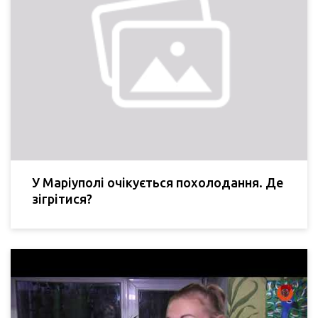
У Маріуполі очікується похолодання. Де
зігрітися?