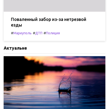
Поваленный забор из-за нетрезвой
езды
#
#
#
Мариуполь
ДТП
Полиция
Актуальне