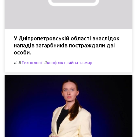
У Дніпропетровській області внаслідок
нападів загарбників постраждали дві
особи.
#
#
#
Технології
конфлікт, війна та мир