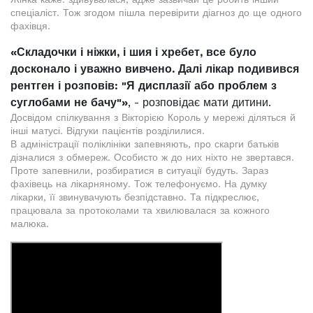
спеціаліст. Тож згодом пішла перевірити діагноз до ще одного
фахівця.
«Складочки і ніжки, і шия і хребет, все було
досконало і уважно вивчено. Далі лікар подивився
рентген і розповів: "Я дисплазії або проблем з
суглобами не бачу"»
, - розповідає мати дитини.
Досвідом спілкування з Вікторією Король у мережі діляться й
інші матусі. Відгуки пацієнтів розділилися.
В адміністрації поліклініки запевняють, про скарги батьків
дізналися з обмереж. Особисто ж до них ніхто не звертався.
Проте запевнили, розбиратися в ситуації будуть. Зараз
фахівець на лікарняному. Тож телефонуємо. На думку
лікарки, її звинувачують безпідставно. Та підкреслює,
працювала за протоколами та хвилювалася за кожного
малюка.