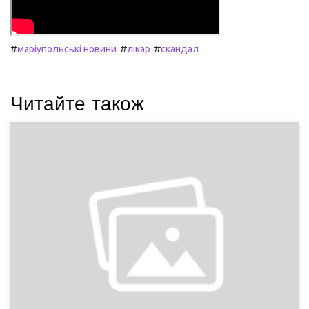
#
#
#
маріупольські новини
лікар
скандал
Читайте також