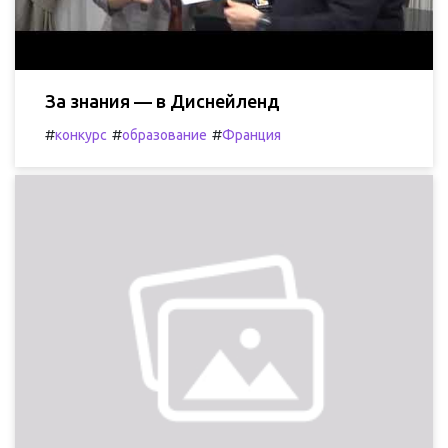
За знания — в Диснейленд
#
#
#
конкурс
образование
Франция