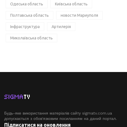
Одеська область
Київська область
Полтавська область
новости Мариуполя
Інфраструктура
Артилерія
Миколаївська область
SIGMA
TV
Будь-яке використання матеріалів сайту sigmatv.com.ua
допускається з обов'язковим посиланням на даний портал.
Підписатися на оновлення