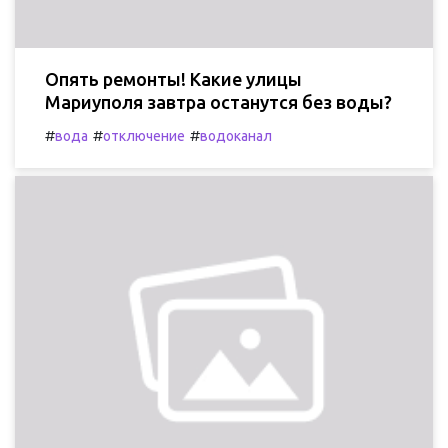
Опять ремонты! Какие улицы
Мариуполя завтра останутся без воды?
#
#
#
вода
отключение
водоканал