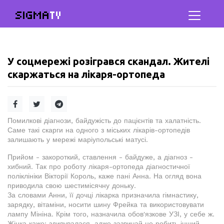
SIGMA
TV
У соцмережі розігрався скандал. Жителі
скаржаться на лікаря-ортопеда
Помилкові діагнози, байдужість до пацієнтів та халатність.
Саме такі скарги на одного з міських лікарів-ортопедів
залишають у мережі маріупольські матусі.
Прийом - закороткий, ставлення - байдуже, а діагноз -
хибний. Так про роботу лікаря-ортопеда діагностичної
поліклініки Вікторії Король, каже пані Анна. На огляд вона
приводила свою шестимісячну доньку.
За словами Анни, її дочці лікарка призначила гімнастику,
зарядку, вітаміни, носити шину Фрейка та використовувати
лампу Мініна. Крім того, назначила обов'язкове УЗІ, у себе ж.
Жінка каже: здивувалася, адже зазвичай це робить інший