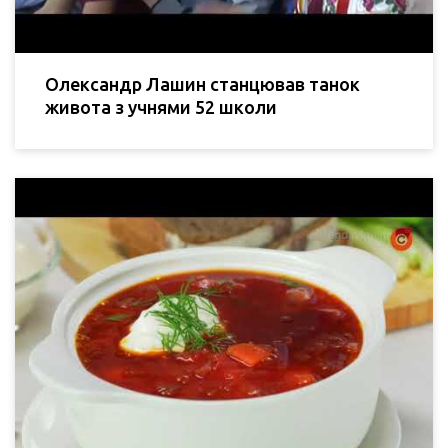
Олександр Лашин станцював танок
живота з учнями 52 школи