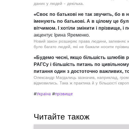
даних у людей - декілька.
«Своє по батькові не так звучить, бо в 
іменують по батькові. А в цілому це були
вітчимом. І хотіли змінити і прізвище, і
акцентує Ірина Яременко.
Новий закон розширяє права людини, запевняє ю
було багато людей, які не бажали носити прізвищ
«Будемо чесні, якщо більшість шлюбів р
РАГСу і більшість питань по цивільному 
питання один з достоточно важливих, т
Олександр Магдалиць зазначив, наприклад, грома
відмовились. Така ж практика й у більшості європ
#
#
Україна
прізвище
Читайте також