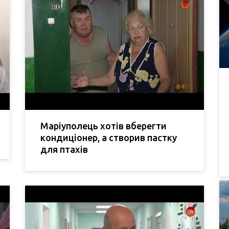
Маріуполець хотів вберегти
кондиціонер, а створив пастку
для птахів