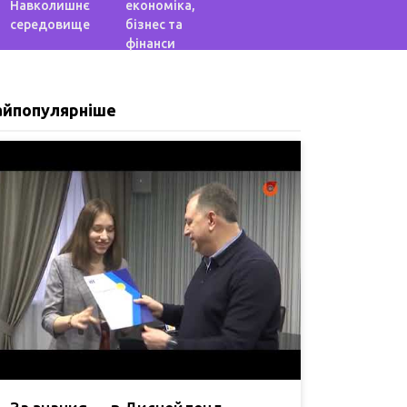
Навколишнє
економіка,
середовище
бізнес та
фінанси
айпопулярніше