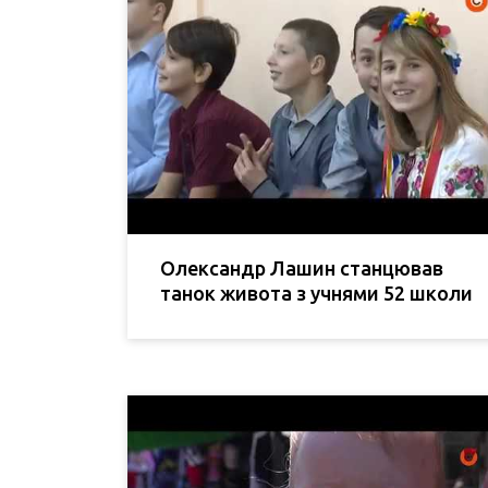
Олександр Лашин станцював
танок живота з учнями 52 школи