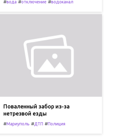
#
#
#
вода
отключение
водоканал
Поваленный забор из-за
нетрезвой езды
#
#
#
Мариуполь
ДТП
Полиция