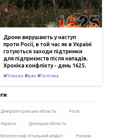
Дрони вирушають у наступ
проти Росії, в той час як в Україні
готуються заходи підтримки
для підприємств після нападів.
Хроніка конфлікту - день 1625.
#
#
#
Пожежа
Іран
Політика
еги
Дніпропетровська область
Росія
Україна
Донецька область
Безпілотний літальний апарат
Росіяни