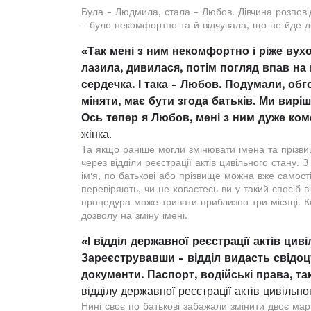
Була - Людмила, стала - Любов. Дівчина розповід
- було некомфортно та й відчувала, що не йде д
«Так мені з ним некомфортно і ріже вухо
лазила, дивилася, потім погляд впав на 
сердечка. І така - Любов. Подумали, обг
міняти, має бути згода батьків. Ми вирі
Ось тепер я Любов, мені з ним дуже ком
жінка.
Та якщо раніше могли змінювати імена та прізвищ
через відділи реєстрації актів цивільного стану. З
ім'я, по батькові або прізвище можна вже самост
перевіряють, чи не ховаєтесь ви у такий спосіб в
процедура може тривати приблизно три місяці. К
дозволу на зміну імені.
«І відділ державної реєстрації актів цив
Зареєструвавши - відділ видасть свідоц
документи. Паспорт, водійські права, та
відділу державної реєстрації актів цивільн
Нині своє по батькові забажали змінити двоє марі