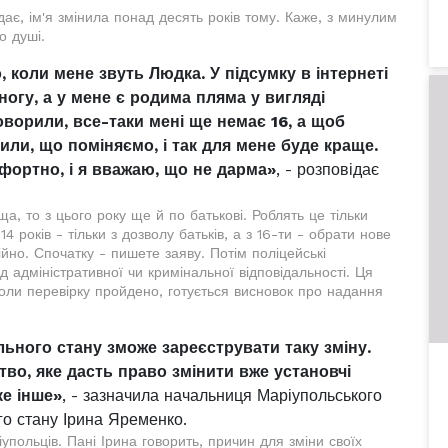
ає, ім'я змінила понад десять років тому. Каже, з минулим
о душі.
, коли мене звуть Людка. У підсумку в інтернеті
ногу, а у мене є родима пляма у вигляді
оворили, все-таки мені ще немає 16, а щоб
шили, що поміняємо, і так для мене буде краще.
фортно, і я вважаю, що не дарма»
, - розповідає
а, то з цього року ще й по батькові. Роблять це тільки
 14 років - тільки з дозволу батьків, а з 16-ти - обрати нове
ійно. Спочатку - пишете заяву. Потім поліцейські
ід адміністративної чи кримінальної відповідальності. Ця
оли перевірку пройдено, готується висновок про надання
ільного стану зможе зареєструвати таку зміну.
тво, яке дасть право змінити вже установчі
ке інше»
, - зазначила начальниця Маріупольського
ого стану Ірина Яременко.
упольців. Пані Ірина говорить, причин для зміни своїх