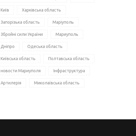
Київ
Харківська область
Запорізька область
Маріуполь
Збройні сили України
Мариуполь
Дніпро
Одеська область
Київська область
Полтавська область
новости Мариуполя
Інфраструктура
Артилерія
Миколаївська область