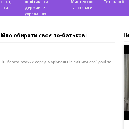
флікт,
політика та
Мистецтво
Технології
а та
державне
та розваги
управління
ійно обирати своє по-батькові
Н
 Чи багато охочих серед маріупольців змінити свої дані та