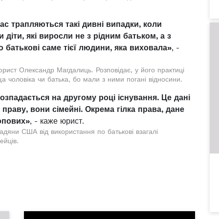
нас трапляються такі дивні випадки, коли
 діти, які виросли не з рідним батьком, а з
 по батькові саме тієї людини, яка виховала»
, -
рист Олександр Магдалиць. Розповідає, у його практиці
а чоловіка чи батька, бо мали з ними погані відносини.
озпадається на другому році існування. Це дані
праву, вони сімейні. Окрема гілка права, дане
опових»
, - каже юрист.
дяни США від використання по батькові взагалі
ейців.