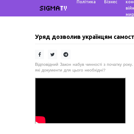
Політика
Бізнес
кон
SIGMA
TV
війн
мир
Уряд дозволив українцям самост
Відповідний Закон набув чинності з початку року.
які документи для цього необхідні?