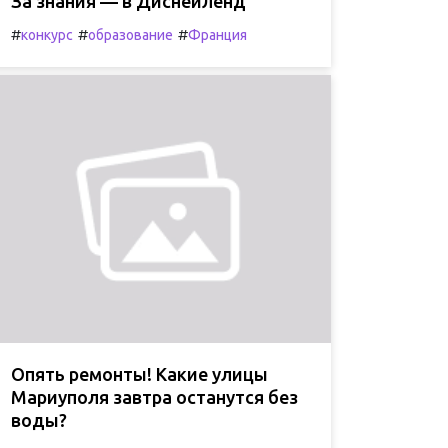
За знания — в Диснейленд
#
#
#
конкурс
образование
Франция
Опять ремонты! Какие улицы
Мариуполя завтра останутся без
воды?