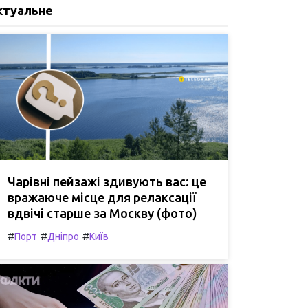
ктуальне
Чарівні пейзажі здивують вас: це
вражаюче місце для релаксації
вдвічі старше за Москву (фото)
#
#
#
Порт
Дніпро
Київ