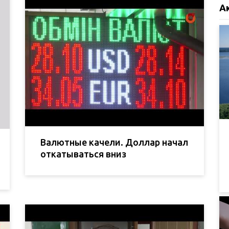
А
Валютные качели. Доллар начал
откатываться вниз