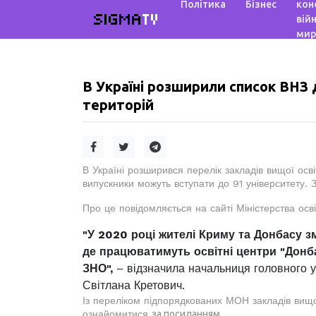
Політика
Бізнес
кон
SIGMA
TV
війн
мир
В Україні розширили список ВНЗ 
територій
В Україні розширився перелік закладів вищої осв
випускники можуть вступати до 91 університету. 
Про це повідомляється на сайті Міністерства осві
"У 2020 році жителі Криму та Донбасу зм
де працюватимуть освітні центри "Донба
ЗНО",
– відзначила начальниця головного уп
Світлана Кретович.
Із переліком підпорядкованих МОН закладів вищої
ознайомитися
за посиланням
.