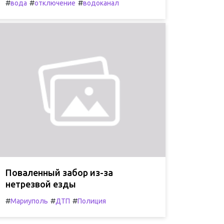
#
#
#
вода
отключение
водоканал
Поваленный забор из-за
нетрезвой езды
#
#
#
Мариуполь
ДТП
Полиция