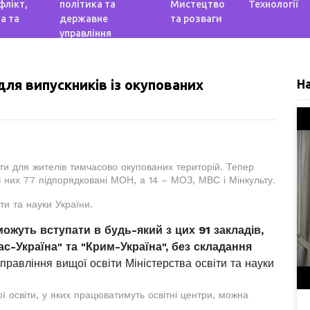
флікт,
політика та
Мистецтво
Технології
а та
державне
та розваги
управління
для випускників із окупованих
Н
іти для жителів тимчасово окупованих територій. Тепер
З них 77 підпорядковані МОН, а 14 – МОЗ, МВС і Мінкульту.
ти та науки України.
ожуть вступати в будь-який з цих 91 закладів,
с-Україна" та "Крим-Україна", без складання
равління вищої освіти Міністерства освіти та науки
 освіти, у яких працюватимуть освітні центри, можна