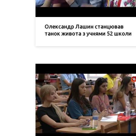
Олександр Лашин станцював
танок живота з учнями 52 школи