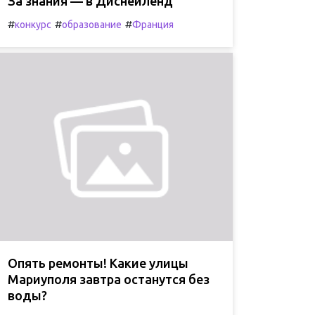
За знания — в Диснейленд
#
#
#
конкурс
образование
Франция
Опять ремонты! Какие улицы
Мариуполя завтра останутся без
воды?