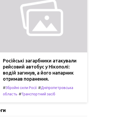
Російські загарбники атакували
рейсовий автобус у Нікополі:
водій загинув, а його напарник
отримав поранення.
#
#
Збройні сили Росії
Дніпропетровська
#
область
Транспортний засіб
еги