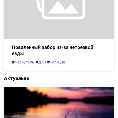
Поваленный забор из-за нетрезвой
езды
#
#
#
Мариуполь
ДТП
Полиция
Актуальне