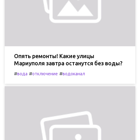
Опять ремонты! Какие улицы
Мариуполя завтра останутся без воды?
#
#
#
вода
отключение
водоканал