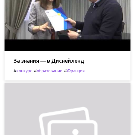
За знания — в Диснейленд
#
#
#
конкурс
образование
Франция