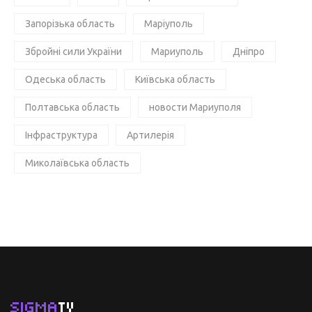
Запорізька область
Маріуполь
Збройні сили України
Мариуполь
Дніпро
Одеська область
Київська область
Полтавська область
новости Мариуполя
Інфраструктура
Артилерія
Миколаївська область
SIGMA
TV