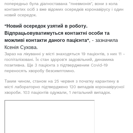
попередньо була діагноставана "пневмонія", вони з кола
контакнтих осіб з вже відомих осередків коронавірусу і один
новий осередок.
"Новий осередок узятий в роботу.
Відпрацьовуватимуться контактні особи та
можливі контакти даного пацієнта"
, - зазначила
Ксенія Сухова.
Зараз на лікуванні у місті знаходяться 19 пацієнтів, з них 11 -
госпіталізовані. Їх стан здоров'я задовільний, динамика
позитивна. Ще 3 пацієнта з підтвердженим Covid-19
переносять хворобу безсимптомно.
Таким чином, станом на 25 червня з початку карантину в
місті лабораторно підтверджено 120 випадків коронавірусної
хвороби. 103 пацієнтів одужали, 1 летальний випадок.