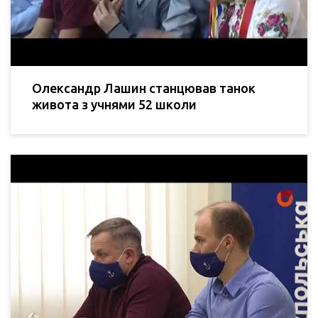
Олександр Лашин станцював танок
живота з учнями 52 школи