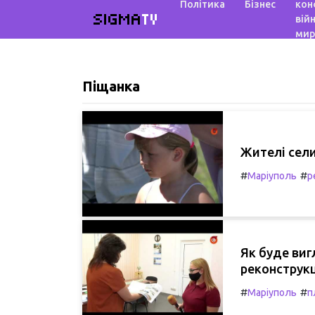
Політика
Бізнес
кон
SIGMA
TV
війн
мир
Піщанка
Жителі сели
#
#
Маріуполь
р
Як буде виг
реконструкц
#
#
Маріуполь
п