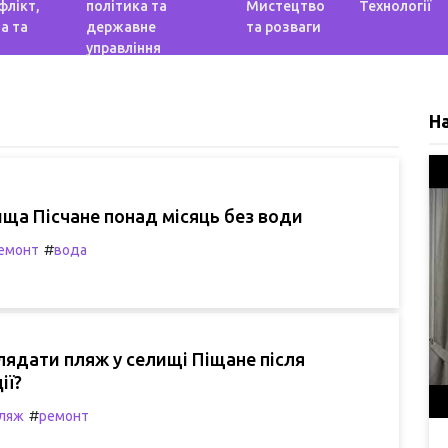
флікт,
політика та
Мистецтво
Технології
а та
державне
та розваги
управління
Н
ща Пісчане понад місяць без води
#
емонт
вода
лядати пляж у селищі Піщане після
ії?
#
ляж
ремонт