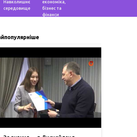
Навколишнє
економіка,
середовище
бізнес та
фінанси
айпопулярніше