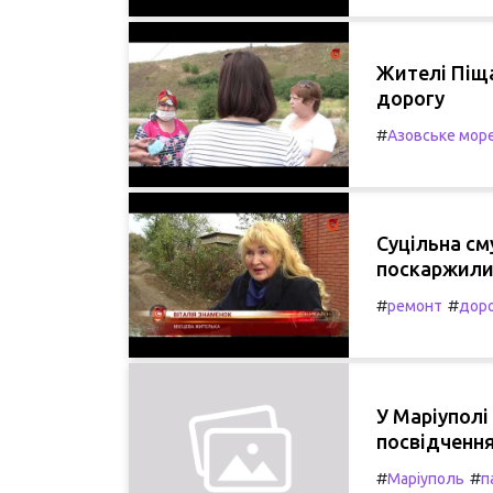
Жителі Піща
дорогу
#
Азовське мор
Суцільна с
поскаржили
#
#
ремонт
дор
У Маріуполі
посвідчення
#
#
Маріуполь
п