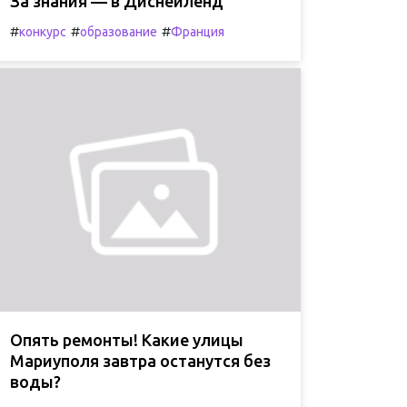
За знания — в Диснейленд
#
#
#
конкурс
образование
Франция
Опять ремонты! Какие улицы
Мариуполя завтра останутся без
воды?