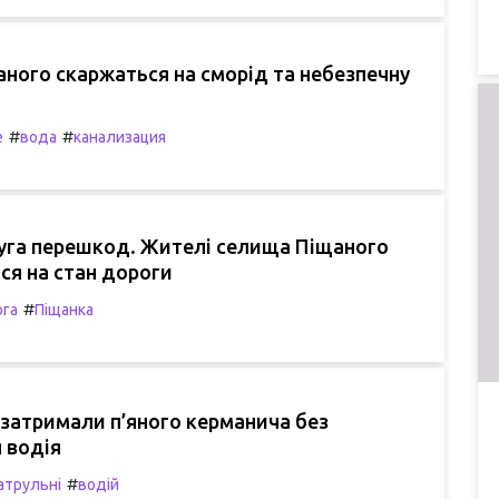
ного скаржаться на сморід та небезпечну
#
#
е
вода
канализация
муга перешкод. Жителі селища Піщаного
ся на стан дороги
#
ога
Піщанка
 затримали п’яного керманича без
 водія
#
атрульні
водій