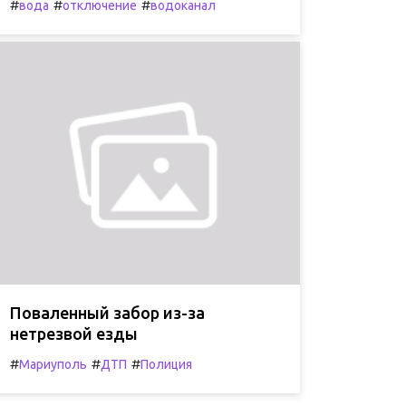
#
#
#
вода
отключение
водоканал
Поваленный забор из-за
нетрезвой езды
#
#
#
Мариуполь
ДТП
Полиция