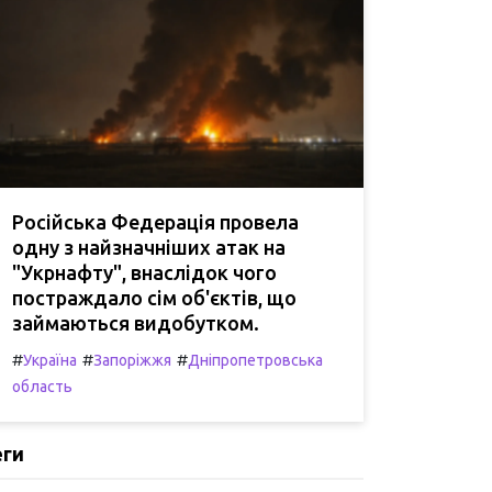
Російська Федерація провела
одну з найзначніших атак на
"Укрнафту", внаслідок чого
постраждало сім об'єктів, що
займаються видобутком.
#
#
#
Україна
Запоріжжя
Дніпропетровська
область
еги