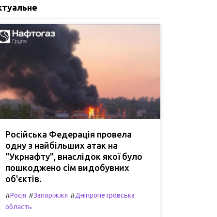
ктуальне
Російська Федерація провела
одну з найбільших атак на
"Укрнафту", внаслідок якої було
пошкоджено сім видобувних
об'єктів.
#
#
#
Росія
Запоріжжя
Дніпропетровська
область