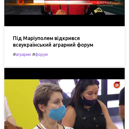
Під Маріуполем відкрився
всеукраїнський аграрний форум
#
#
аграрии
форум