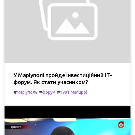
У Маріуполі пройде інвестиційний ІТ-
форум. Як стати учасником?
#
#
#
Маріуполь
форум
1991 Mariupol