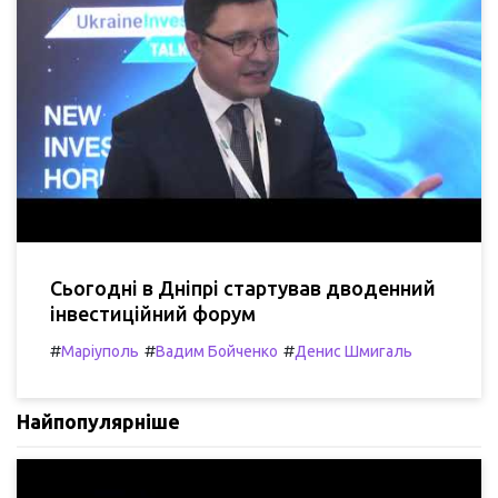
Сьогодні в Дніпрі стартував дводенний
інвестиційний форум
#
#
#
Маріуполь
Вадим Бойченко
Денис Шмигаль
Найпопулярніше