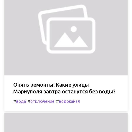
Опять ремонты! Какие улицы
Мариуполя завтра останутся без воды?
#
#
#
вода
отключение
водоканал