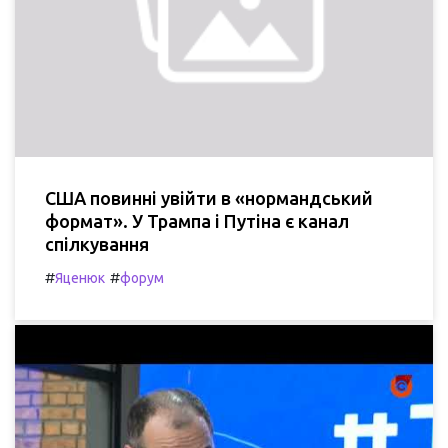
США повинні увійти в «нормандський
формат». У Трампа і Путіна є канал
спілкування
#
#
Яценюк
форум