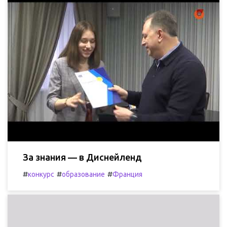
За знания — в Диснейленд
#
#
#
конкурс
образование
Франция