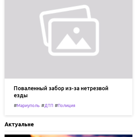
Поваленный забор из-за нетрезвой
езды
#
#
#
Мариуполь
ДТП
Полиция
Актуальне