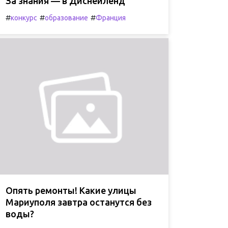
За знания — в Диснейленд
#
#
#
конкурс
образование
Франция
Опять ремонты! Какие улицы
Мариуполя завтра останутся без
воды?