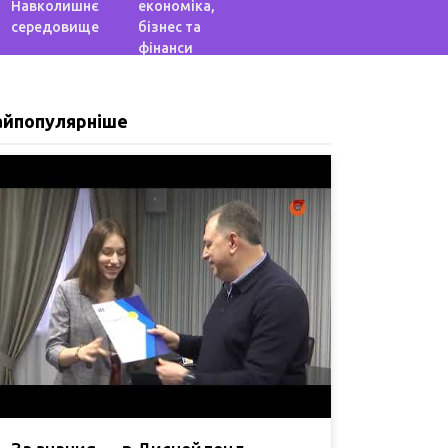
Навколишнє
економіка,
середовище
бізнес та
фінанси
айпопулярніше