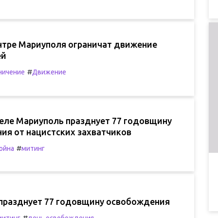
ентре Мариуполя ограничат движение
ей
#
ничение
Движение
деле Мариуполь празднует 77 годовщину
ия от нацистских захватчиков
#
ойна
митинг
празднует 77 годовщину освобождения
#