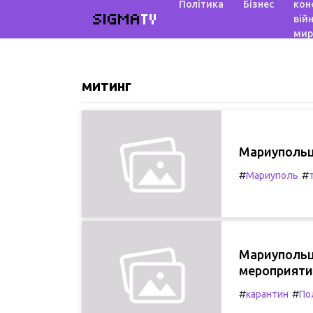
Політика
Бізнес
кон
SIGMA
TV
війн
мир
митинг
Мариупольц
#
#
Мариуполь
Мариупольц
мероприятий
#
#
карантин
По