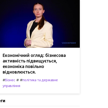
Економічний огляд: бізнесова
активність підвищується,
економіка повільно
відновлюється.
#
#
#
Бізнес
політика та державне
управління
еги