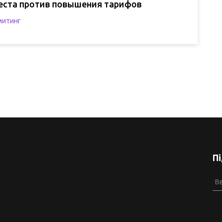
еста против повышения тарифов
митинг
П