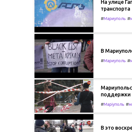
На улице Г
транспорта
#
#
Мариуполь
В Мариупол
#
#
Мариуполь
Мариупольс
поддержки
#
#
Маріуполь
м
В это воск