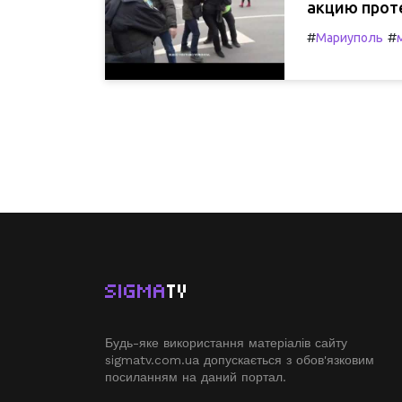
акцию прот
#
#
Мариуполь
SIGMA
TV
Будь-яке використання матеріалів сайту
sigmatv.com.ua допускається з обов'язковим
посиланням на даний портал.