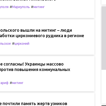
#
#
уполя
Мариуполь
митинг
ольского вышли на митинг – люди
аботки циркониевого рудника в регионе
#
льское
цирконий
е согласны! Украинцы массово
против повышения коммунальных
#
тариф
митинг
е почтили память жертв узников