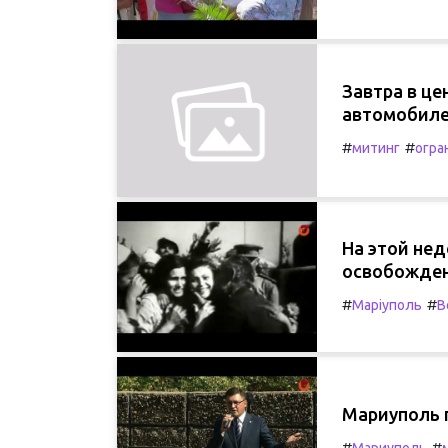
Завтра в ц
автомобил
#
#
митинг
огра
На этой не
освобожден
#
#
Маріуполь
В
Мариуполь 
#
#