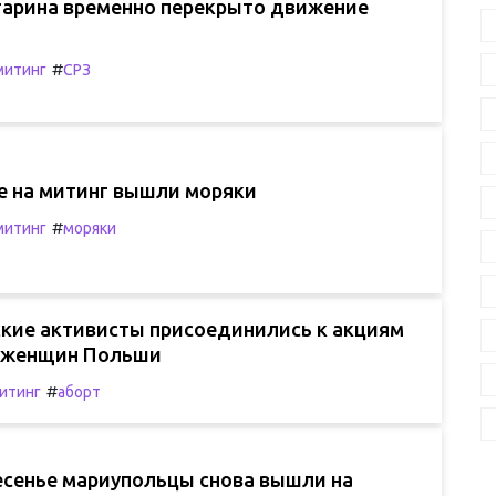
агарина временно перекрыто движение
#
митинг
СРЗ
е на митинг вышли моряки
#
митинг
моряки
кие активисты присоединились к акциям
 женщин Польши
#
итинг
аборт
ресенье мариупольцы снова вышли на