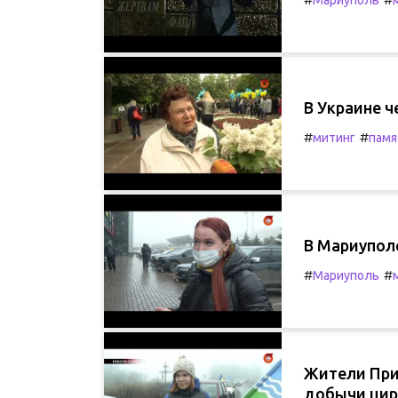
Мариуполь
В Украине 
#
#
митинг
памя
В Мариупол
#
#
Мариуполь
Жители При
добычи цир