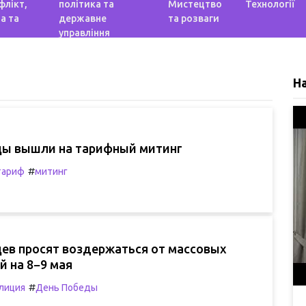
флікт,
політика та
Мистецтво
Технології
а та
державне
та розваги
управління
Н
ы вышли на тарифный митинг
#
тариф
митинг
ев просят воздержаться от массовых
 на 8−9 мая
#
лиция
День Победы