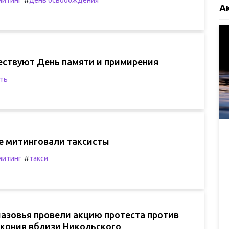
митинг
день освобождения
А
чествуют День памяти и примирения
ть
е митинговали таксисты
#
митинг
такси
азовья провели акцию протеста против
кония вблизи Никольского