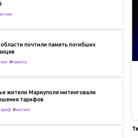
й
митинг
 области почтили память погибших
анцев
#
тинг
память
нье жители Мариуполя митинговали
ышения тарифов
#
тариф
митинг
Т