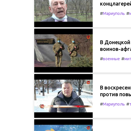
концлагере
#
#
Мариуполь
В Донецкой
воинов-афг
#
#
военные
ми
В воскресе
против пов
#
#
Мариуполь