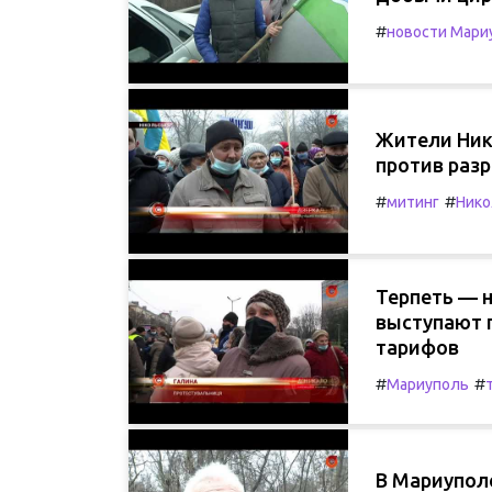
#
новости Мари
Жители Ник
против разр
#
#
митинг
Нико
Терпеть — н
выступают 
тарифов
#
#
Мариуполь
В Мариупол