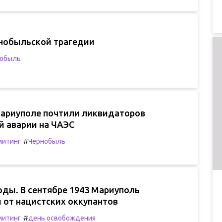
рнобыльской трагедии
нобыль
Мариуполе почтили ликвидаторов
й аварии на ЧАЭС
#
митинг
Чернобыль
оды. В сентябре 1943 Мариуполь
 от нацистских оккупантов
#
митинг
день освобождения