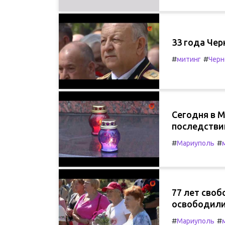
33 года Че
#
#
митинг
Чер
Сегодня в 
последстви
#
#
Мариуполь
77 лет своб
освободили
#
#
Мариуполь