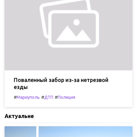
Поваленный забор из-за нетрезвой
езды
#
#
#
Мариуполь
ДТП
Полиция
Актуальне