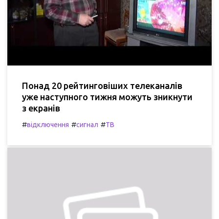
Понад 20 рейтинговіших телеканалів
уже наступного тижня можуть зникнути
з екранів
#
#
#
відключення
сигнал
ТВ