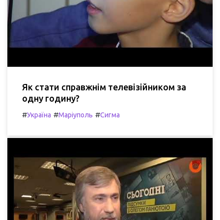
Як стати справжнім телевізійником за
одну годину?
#
#
#
Україна
Маріуполь
Сигма