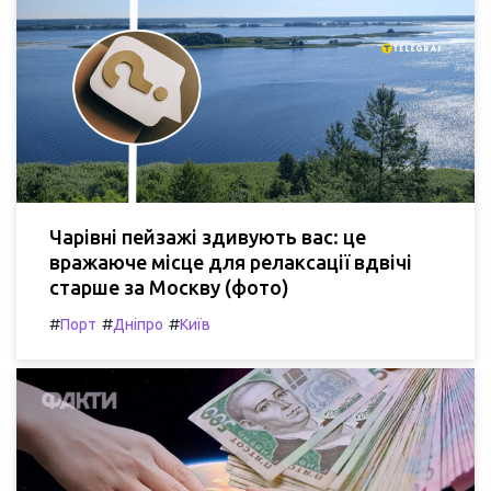
Чарівні пейзажі здивують вас: це
вражаюче місце для релаксації вдвічі
старше за Москву (фото)
#
#
#
Порт
Дніпро
Київ