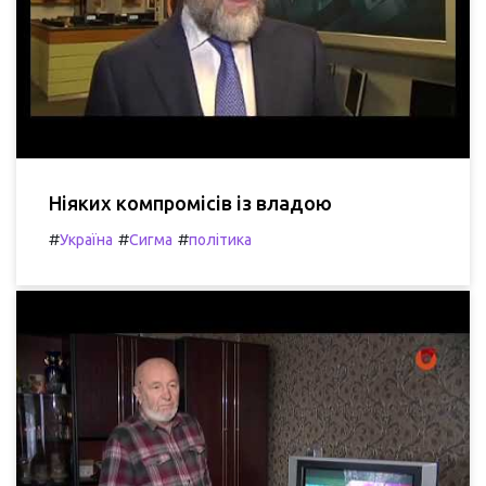
Ніяких компромісів із владою
#
#
#
Україна
Сигма
політика