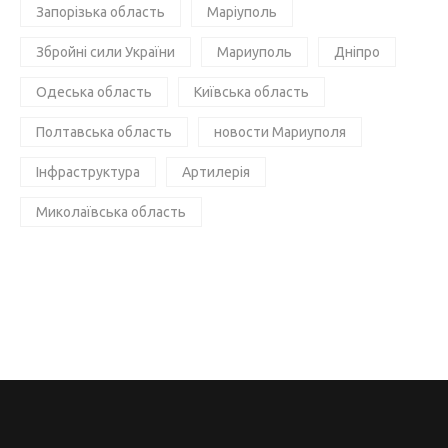
Запорізька область
Маріуполь
Збройні сили України
Мариуполь
Дніпро
Одеська область
Київська область
Полтавська область
новости Мариуполя
Інфраструктура
Артилерія
Миколаївська область