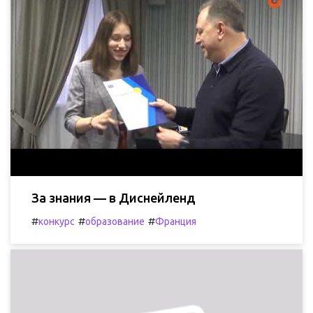
За знания — в Диснейленд
#
#
#
конкурс
образование
Франция