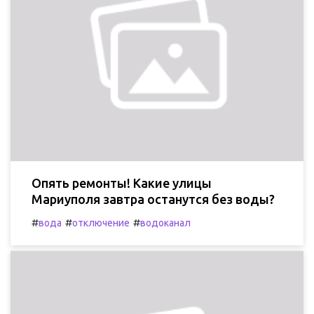
Опять ремонты! Какие улицы
Мариуполя завтра останутся без воды?
#
#
#
вода
отключение
водоканал