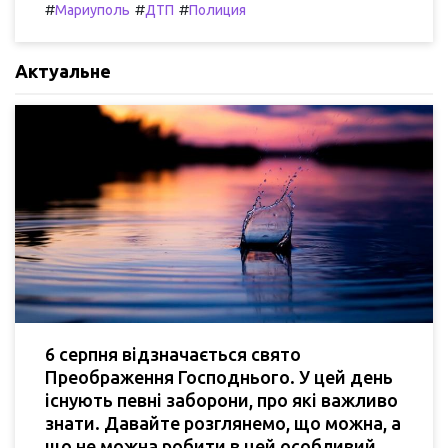
#
#
#
Мариуполь
ДТП
Полиция
Актуальне
6 серпня відзначається свято
Преображення Господнього. У цей день
існують певні заборони, про які важливо
знати. Давайте розглянемо, що можна, а
що не можна робити в цей особливий