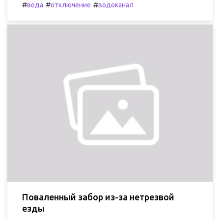
#
#
#
вода
отключение
водоканал
Поваленный забор из-за нетрезвой
езды