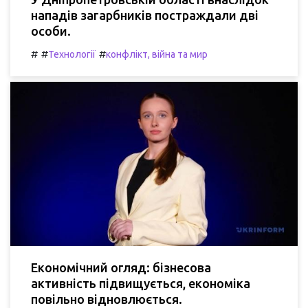
нападів загарбників постраждали дві
особи.
#
#
#
Технології
конфлікт, війна та мир
Економічний огляд: бізнесова
активність підвищується, економіка
повільно відновлюється.