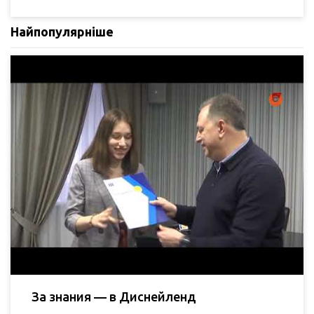
Найпопулярніше
За знания — в Диснейленд