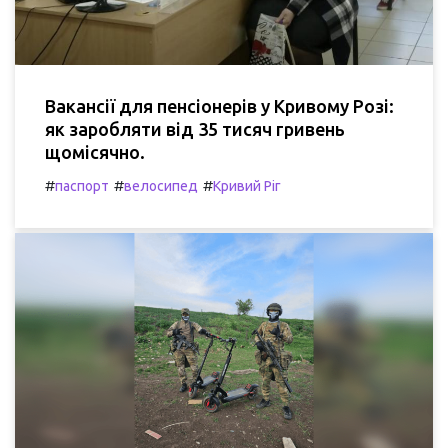
Вакансії для пенсіонерів у Кривому Розі:
як заробляти від 35 тисяч гривень
щомісячно.
#
#
#
паспорт
велосипед
Кривий Ріг