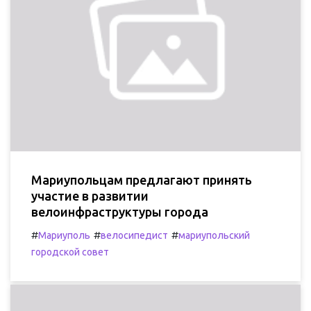
Мариупольцам предлагают принять
участие в развитии
велоинфраструктуры города
#
#
#
Мариуполь
велосипедист
мариупольский
городской совет