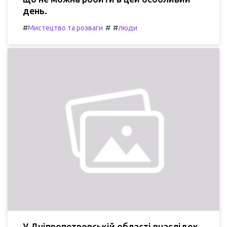
день.
#
#
#
Мистецтво та розваги
люди
У Дніпропетровській області внаслідок