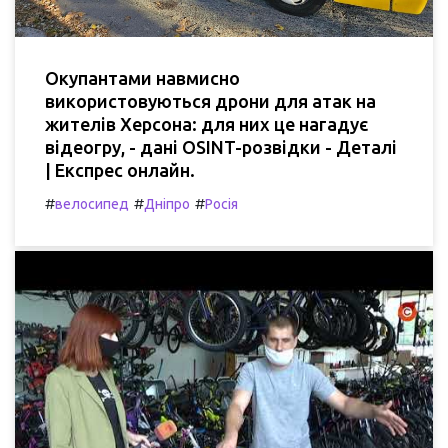
Окупантами навмисно
використовуються дрони для атак на
жителів Херсона: для них це нагадує
відеогру, - дані OSINT-розвідки - Деталі
| Експрес онлайн.
#
#
#
велосипед
Дніпро
Росія