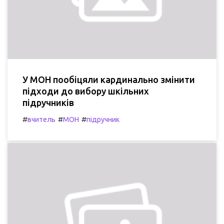
У МОН пообіцяли кардинально змінити
підходи до вибору шкільних
підручників
#
#
#
вчитель
МОН
підручник