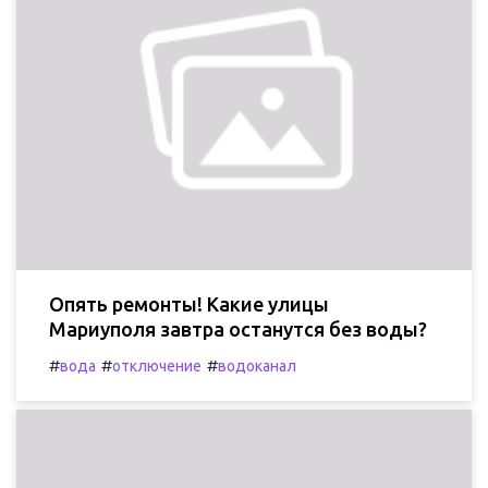
Опять ремонты! Какие улицы
Мариуполя завтра останутся без воды?
#
#
#
вода
отключение
водоканал