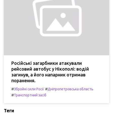
Російські загарбники атакували
рейсовий автобус у Нікополі: водій
загинув, а його напарник отримав
поранення.
#
#
Збройні сили Росії
Дніпропетровська область
#
Транспортний засіб
Теги