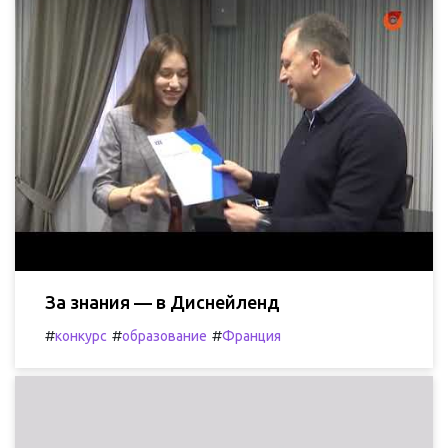
За знания — в Диснейленд
#
#
#
конкурс
образование
Франция