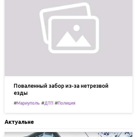
Поваленный забор из-за нетрезвой
езды
#
#
#
Мариуполь
ДТП
Полиция
Актуальне