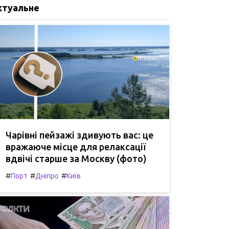
ктуальне
Чарівні пейзажі здивують вас: це
вражаюче місце для релаксації
вдвічі старше за Москву (фото)
#
#
#
Порт
Дніпро
Київ