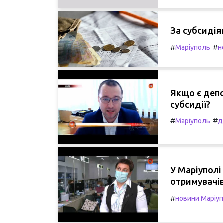
За субсидія
#
#
Маріуполь
н
Якщо є депо
субсидії?
#
#
Маріуполь
д
У Маріуполі
отримувачів
#
новини Маріу