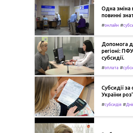
Одна зміна 
повинні зна
#
#
онлайн
субс
Допомога дл
регіоні: ПФ
субсидії.
#
#
оплата
субс
Субсидії за
України роз
#
#
субсидія
Дні