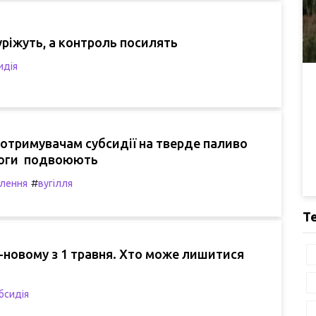
уріжуть, а контроль посилять
идія
 отримувачам субсидії на тверде паливо
моги подвоюють
#
лення
вугілля
Т
-новому з 1 травня. Хто може лишитися
бсидія