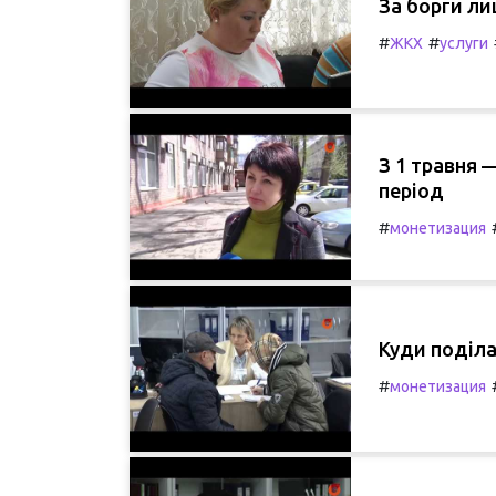
За борги ли
#
#
ЖКХ
услуги
З 1 травня 
період
#
монетизация
Куди поділа
#
монетизация