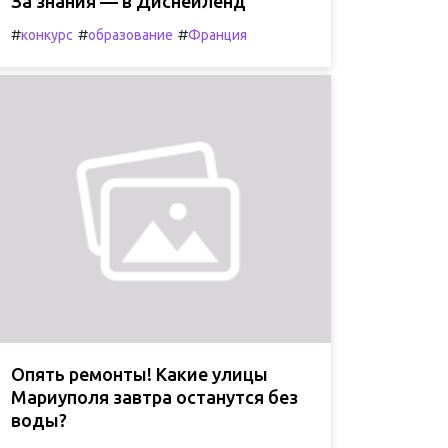
За знания — в Диснейленд
#
#
#
конкурс
образование
Франция
Опять ремонты! Какие улицы
Мариуполя завтра останутся без
воды?