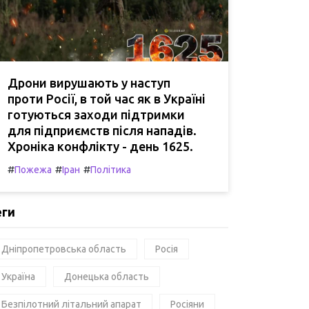
Дрони вирушають у наступ
проти Росії, в той час як в Україні
готуються заходи підтримки
для підприємств після нападів.
Хроніка конфлікту - день 1625.
#
#
#
Пожежа
Іран
Політика
еги
Дніпропетровська область
Росія
Україна
Донецька область
Безпілотний літальний апарат
Росіяни