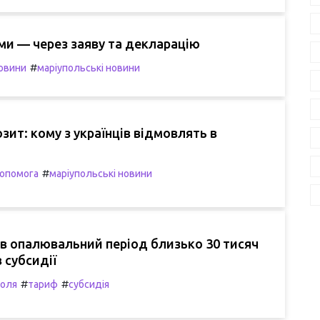
ми — через заяву та декларацію
#
овини
маріупольські новини
зит: кому з українців відмовлять в
#
опомога
маріупольські новини
 в опалювальний період близько 30 тисяч
 субсидії
#
#
поля
тариф
субсидія