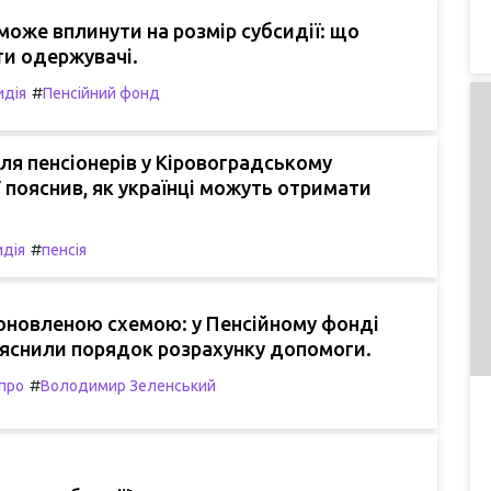
може вплинути на розмір субсидії: що
ти одержувачі.
#
идія
Пенсійний фонд
я пенсіонерів у Кіровоградському
У пояснив, як українці можуть отримати
#
идія
пенсія
 оновленою схемою: у Пенсійному фонді
'яснили порядок розрахунку допомоги.
#
про
Володимир Зеленський