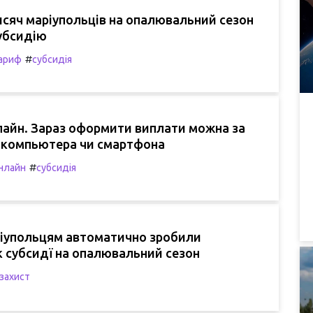
сяч маріупольців на опалювальний сезон
убсидію
#
ариф
субсидія
лайн. Зараз оформити виплати можна за
компьютера чи смартфона
#
нлайн
субсидія
іупольцям автоматично зробили
 субсидї на опалювальний сезон
захист