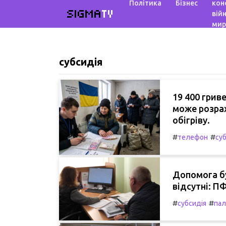
Політика
Бізнес
кон
SIGMA
TV
війн
мир
субсидія
19 400 грив
може розрах
обігріву.
#
#
телефон
су
Допомога бу
відсутні: П
#
#
субсидія
пал