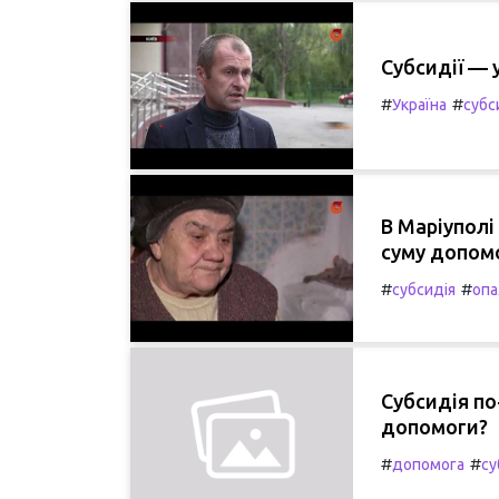
Субсидії — 
#
#
Україна
субс
В Маріуполі
суму допо
#
#
субсидія
опа
Субсидія по
допомоги?
#
#
допомога
су