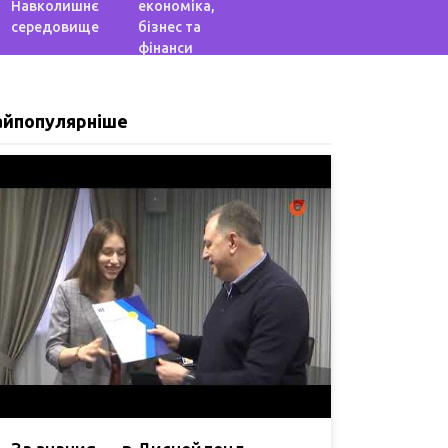
Навколишнє
економіка,
середовище
бізнес та
фінанси
айпопулярніше