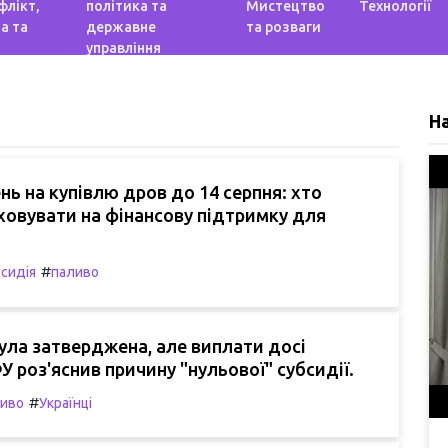
флікт,
політика та
Мистецтво
Технології
а та
державне
та розваги
управління
Н
ень на купівлю дров до 14 серпня: хто
овувати на фінансову підтримку для
#
бсидія
паливо
ла затверджена, але виплати досі
ФУ роз'яснив причину "нульової" субсидії.
#
иво
Українці