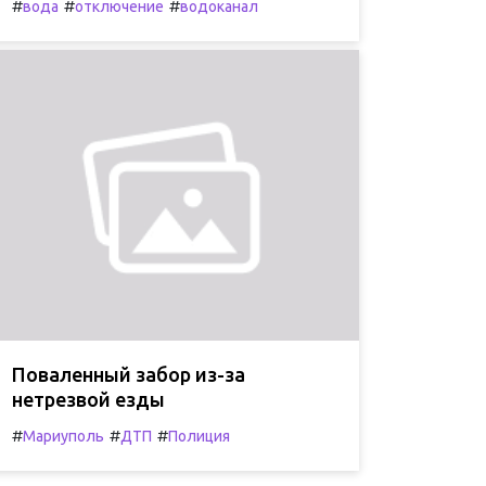
#
#
#
вода
отключение
водоканал
Поваленный забор из-за
нетрезвой езды
#
#
#
Мариуполь
ДТП
Полиция