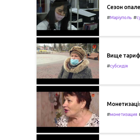
Сезон опале
#
#
Маріуполь
с
Вище тарифи
#
субсидія
Монетизація
#
монетизация