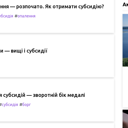
А
ння — розпочато. Як отримати субсидію?
#
убсидія
опалення
 — вищі і субсидії
 субсидій — зворотній бік медалі
#
#
субсидія
борг