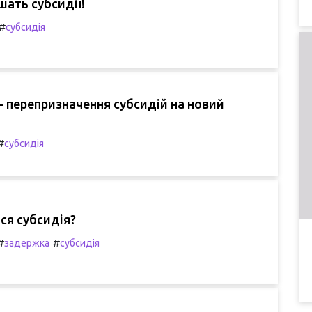
шать субсидії!
#
субсидія
— перепризначення субсидій на новий
#
субсидія
ся субсидія?
#
#
задержка
субсидія