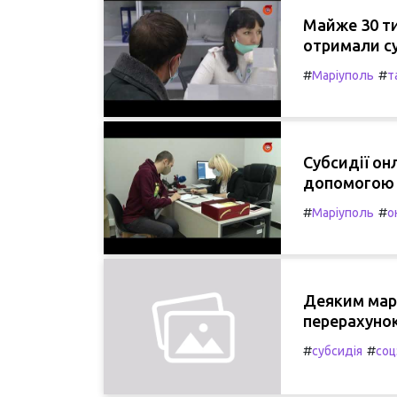
Майже 30 ти
отримали с
#
#
Маріуполь
т
Субсидії он
допомогою 
#
#
Маріуполь
о
Деяким мар
перерахунок
#
#
субсидія
соц