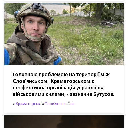
Головною проблемою на території між
Слов'янськом і Краматорськом є
неефективна організація управління
військовими силами, - зазначив Бутусов.
#
#
#
Краматорськ
Слов'янськ
ліс