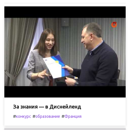
За знания — в Диснейленд
#
#
#
конкурс
образование
Франция