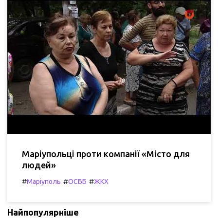
Маріупольці проти компанії «Місто для
людей»
#
#
#
Маріуполь
ОСББ
ЖКХ
Найпопулярніше