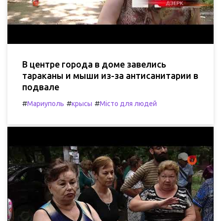
В центре города в доме завелись
тараканы и мыши из-за антисанитарии в
подвале
#
#
#
Мариуполь
крысы
Місто для людей