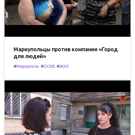
Мариупольцы против компании «Город
для людей»
#
#
#
Мариуполь
ОСББ
ЖКХ