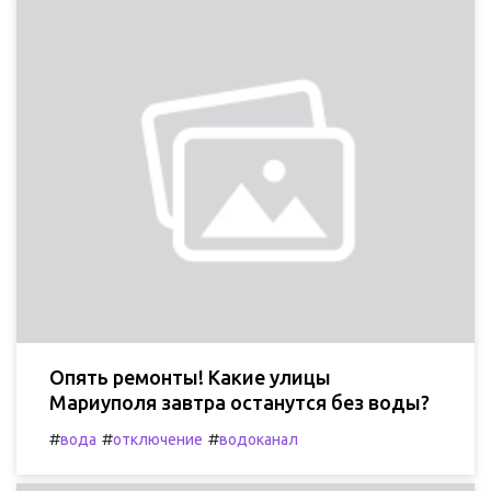
Опять ремонты! Какие улицы
Мариуполя завтра останутся без воды?
#
#
#
вода
отключение
водоканал