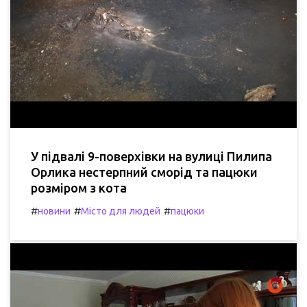
У підвалі 9-поверхівки на вулиці Пилипа
Орлика нестерпний сморід та пацюки
розміром з кота
#
#
#
новини
Місто для людей
пацюки