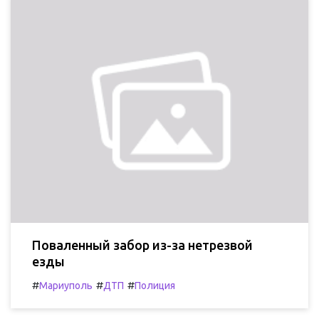
Поваленный забор из-за нетрезвой
езды
#
#
#
Мариуполь
ДТП
Полиция