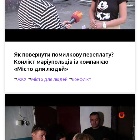
Як повернути помилкову переплату?
Конлікт маріупольців із компанією
«Місто для людей»
#
#
#
ЖКХ
Місто для людей
конфлікт