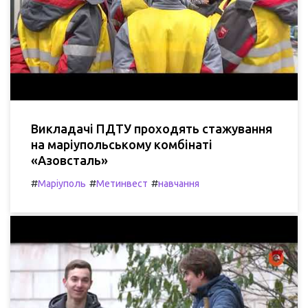
Викладачі ПДТУ проходять стажування
на маріупольському комбінаті
«Азовсталь»
#
#
#
Маріуполь
Метинвест
навчання