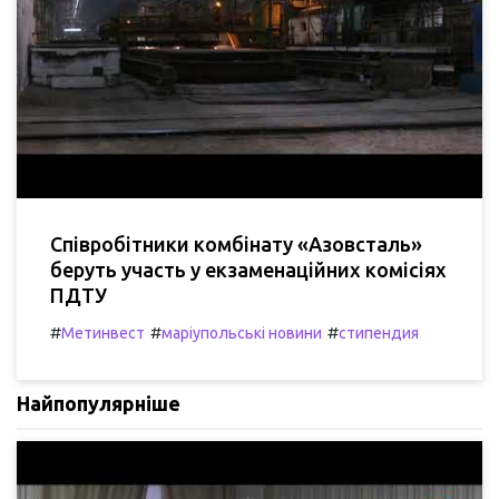
Співробітники комбінату «Азовсталь»
беруть участь у екзаменаційних комісіях
ПДТУ
#
#
#
Метинвест
маріупольські новини
стипендия
Найпопулярніше