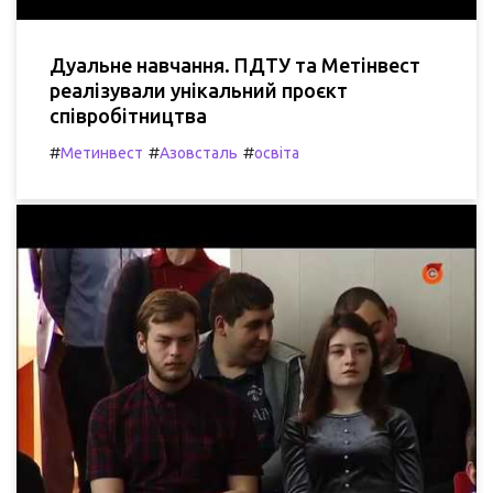
Дуальне навчання. ПДТУ та Метінвест
реалізували унікальний проєкт
співробітництва
#
#
#
Метинвест
Азовсталь
освіта