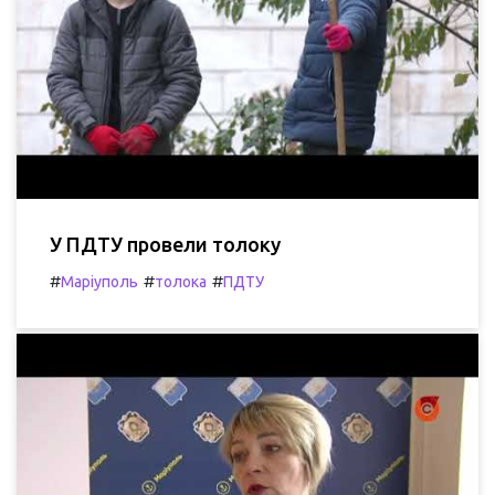
У ПДТУ провели толоку
#
#
#
Маріуполь
толока
ПДТУ