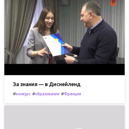
За знания — в Диснейленд
#
#
#
конкурс
образование
Франция