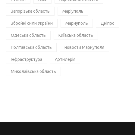
Запорізька область
Маріуполь
Збройні сили України
Мариуполь
Дніпро
Одеська область
Київська область
Полтавська область
новости Мариуполя
Інфраструктура
Артилерія
Миколаївська область