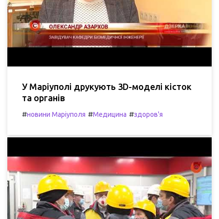
У Маріуполі друкують 3D-моделі кісток
та органів
#
#
#
новини Маріуполя
Медицина
здоров'я