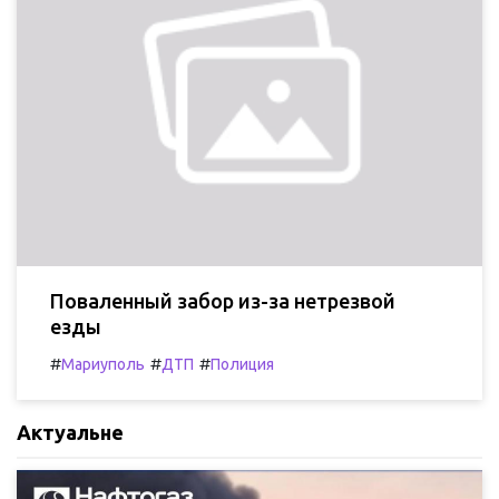
Поваленный забор из-за нетрезвой
езды
#
#
#
Мариуполь
ДТП
Полиция
Актуальне