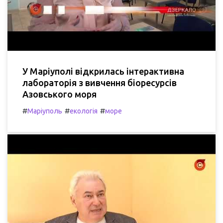
У Маріуполі відкрилась інтерактивна
лабораторія з вивчення біоресурсів
Азовського моря
#
#
#
Маріуполь
екологія
море