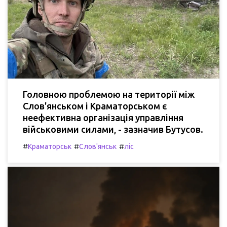
Головною проблемою на території між
Слов'янськом і Краматорськом є
неефективна організація управління
військовими силами, - зазначив Бутусов.
#
#
#
Краматорськ
Слов'янськ
ліс