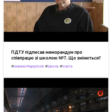
ПДТУ підписав меморандум про
співпрацю зі школою №7. Що зміниться?
#
#
#
новини Маріуполя
Школа
освіта