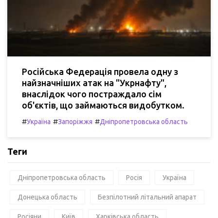
Російська Федерація провела одну з
найзначніших атак на "Укрнафту",
внаслідок чого постраждало сім
об'єктів, що займаються видобутком.
#
#
#
Україна
Запоріжжя
Дніпропетровська область
Теги
Дніпропетровська область
Росія
Україна
Донецька область
Безпілотний літальний апарат
Росіяни
Київ
Харківська область